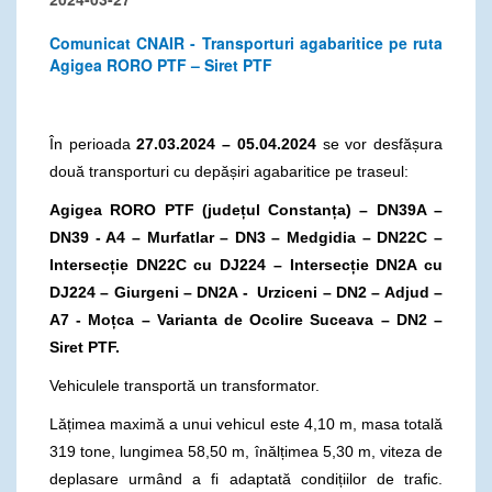
Comunicat CNAIR - Transporturi agabaritice pe ruta
Agigea RORO PTF – Siret PTF
În perioada
27.03.2024 – 05.04.2024
se vor desfășura
două transporturi cu depășiri agabaritice pe traseul:
Agigea RORO PTF (județul Constanța) – DN39A –
DN39 - A4 – Murfatlar – DN3 – Medgidia – DN22C –
Intersecție DN22C cu DJ224 – Intersecție DN2A cu
DJ224 – Giurgeni – DN2A - Urziceni – DN2 – Adjud –
A7 - Moțca – Varianta de Ocolire Suceava – DN2 –
Siret PTF.
Vehiculele transportă un transformator.
Lățimea maximă a unui vehicul este 4,10 m, masa totală
319 tone, lungimea 58,50 m, înălțimea 5,30 m, viteza de
deplasare urmând a fi adaptată condițiilor de trafic.