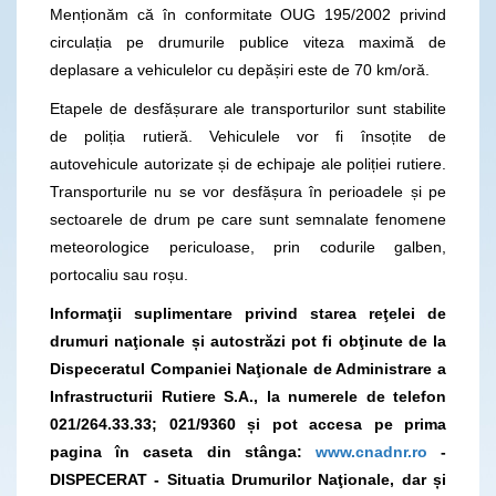
Menționăm că în conformitate OUG 195/2002 privind
circulația pe drumurile publice viteza maximă de
deplasare a vehiculelor cu depășiri este de 70 km/oră.
Etapele de desfășurare ale transporturilor sunt stabilite
de poliția rutieră. Vehiculele vor fi însoțite de
autovehicule autorizate și de echipaje ale poliției rutiere.
Transporturile nu se vor desfășura în perioadele și pe
sectoarele de drum pe care sunt semnalate fenomene
meteorologice periculoase, prin codurile galben,
portocaliu sau roșu.
Informaţii suplimentare privind starea reţelei de
drumuri naţionale și autostrăzi pot fi obţinute de la
Dispeceratul Companiei Naţionale de Administrare a
Infrastructurii Rutiere S.A., la numerele de telefon
021/264.33.33; 021/9360 și pot accesa pe prima
pagina în caseta din stânga:
www.cnadnr.ro
-
DISPECERAT - Situatia Drumurilor Naţionale, dar și