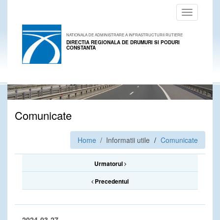
Toggle
navigation
NATIONALA DE ADMINISTRARE A INFRASTRUCTURII RUTIERE
DIRECTIA REGIONALA DE DRUMURI SI PODURI
CONSTANTA
Comunicate
Home
/ Informatii utile
Comunicate
Urmatorul
Precedentul
2024-03-27