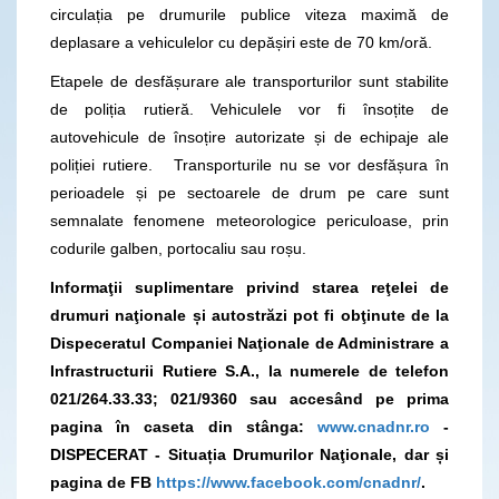
circulația pe drumurile publice viteza maximă de
deplasare a vehiculelor cu depășiri este de 70 km/oră.
Etapele de desfășurare ale transporturilor sunt stabilite
de poliția rutieră. Vehiculele vor fi însoțite de
autovehicule de însoțire autorizate și de echipaje ale
poliției rutiere. Transporturile nu se vor desfășura în
perioadele și pe sectoarele de drum pe care sunt
semnalate fenomene meteorologice periculoase, prin
codurile galben, portocaliu sau roșu.
Informaţii suplimentare privind starea reţelei de
drumuri naţionale și autostrăzi pot fi obţinute de la
Dispeceratul Companiei Naţionale de Administrare a
Infrastructurii Rutiere S.A., la numerele de telefon
021/264.33.33; 021/9360
sau accesând pe prima
pagina în caseta din stânga:
www.cnadnr.ro
-
DISPECERAT - Situația Drumurilor Naţionale, dar și
pagina de FB
https://www.facebook.com/cnadnr/
.