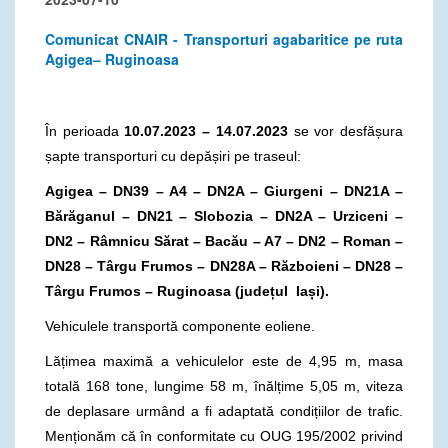
Comunicat CNAIR - Transporturi agabaritice pe ruta
Agigea– Ruginoasa
În perioada
10.07.2023 – 14.07.2023
se vor desfășura
șapte transporturi cu depășiri pe traseul:
Agigea – DN39 – A4 – DN2A – Giurgeni – DN21A –
Bărăganul – DN21 – Slobozia – DN2A – Urziceni –
DN2 – Râmnicu Sărat – Bacău – A7 – DN2 – Roman –
DN28 – Târgu Frumos – DN28A – Războieni – DN28 –
Târgu Frumos – Ruginoasa (județul Iași).
Vehiculele transportă componente eoliene.
Lățimea maximă a vehiculelor este de 4,95 m, masa
totală 168 tone, lungime 58 m, înălțime 5,05 m, viteza
de deplasare urmând a fi adaptată condițiilor de trafic.
Menționăm că în conformitate cu OUG 195/2002 privind