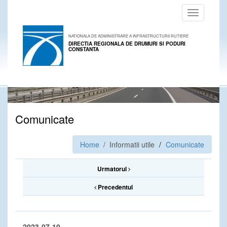
Toggle
navigation
NATIONALA DE ADMINISTRARE A INFRASTRUCTURII RUTIERE
DIRECTIA REGIONALA DE DRUMURI SI PODURI
CONSTANTA
Comunicate
Home
/ Informatii utile
Comunicate
Urmatorul
Precedentul
2023-07-10