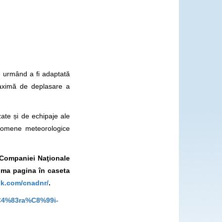
e urmând a fi adaptată
maximă de deplasare a
zate și de echipaje ale
enomene meteorologice
l Companiei Naţionale
ima pagina în caseta
ok.com/cnadnr/
.
l%C4%83ra%C8%99i-