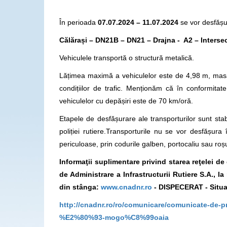
În perioada
07
.07.2024 – 11.07.2024
se vor desfășur
C
ă
lărași – DN21B – DN21 – Drajna - A2 – Interse
Vehiculele transportă o structură metalică.
Lățimea maximă a vehiculelor este de 4,98 m, masa
condițiilor de trafic. Menționăm că în conformit
vehiculelor cu depășiri este de 70 km/oră.
Etapele de desfășurare ale transporturilor sunt stabi
poliției rutiere.Transporturile nu se vor desfăș
periculoase, prin codurile galben, portocaliu sau roș
Informaţii suplimentare privind starea reţelei d
de Administrare a Infrastructurii Rutiere S.A., 
din stânga:
www.cnadnr.ro
- DISPECERAT - Situaț
http://cnadnr.ro/ro/comunicare/comunicate-de-
%E2%80%93-mogo%C