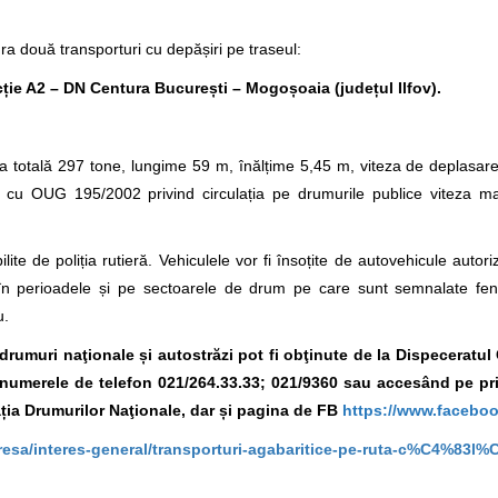
a două transporturi cu depășiri pe traseul:
cție A2 – DN Centura București – Mogoșoaia (județul Ilfov).
 totală 297 tone, lungime 59 m, înălțime 5,45 m, viteza de deplasar
ate cu OUG 195/2002 privind circulația pe drumurile publice viteza 
lite de poliția rutieră. Vehiculele vor fi însoțite de autovehicule autori
ura în perioadele și pe sectoarele de drum pe care sunt semnalate f
u.
e drumuri naţionale și autostrăzi pot fi obţinute de la Dispeceratu
la numerele de telefon 021/264.33.33; 021/9360
sau accesând pe pr
ia Drumurilor Naţionale, dar și pagina de FB
https://www.facebo
presa/interes-general/transporturi-agabaritice-pe-ruta-c%C4%83
8%99oaia