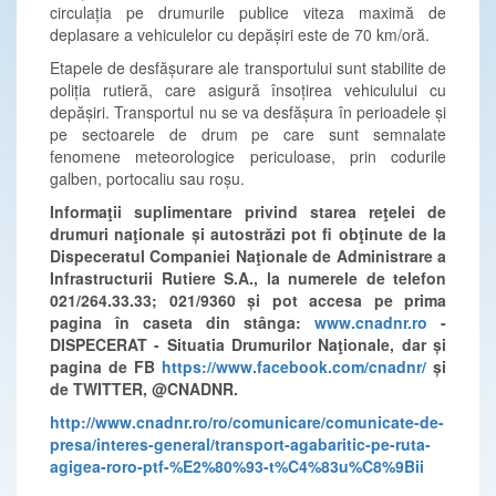
circulația pe drumurile publice viteza maximă de
deplasare a vehiculelor cu depășiri este de 70 km/oră.
Etapele de desfășurare ale transportului sunt stabilite de
poliția rutieră, care asigură însoțirea vehiculului cu
depășiri. Transportul nu se va desfășura în perioadele și
pe sectoarele de drum pe care sunt semnalate
fenomene meteorologice periculoase, prin codurile
galben, portocaliu sau roșu.
Informaţii suplimentare privind starea reţelei de
drumuri naţionale și autostrăzi pot fi obţinute de la
Dispeceratul Companiei Naţionale de Administrare a
Infrastructurii Rutiere S.A., la numerele de telefon
021/264.33.33; 021/9360 și pot accesa pe prima
pagina în caseta din stânga:
www.cnadnr.ro
-
DISPECERAT - Situatia Drumurilor Naţionale, dar și
pagina de FB
https://www.facebook.com/cnadnr/
și
de TWITTER, @CNADNR.
http://www.cnadnr.ro/ro/comunicare/comunicate-de-
presa/interes-general/transport-agabaritic-pe-ruta-
agigea-roro-ptf-%E2%80%93-t%C4%83u%C8%9Bii