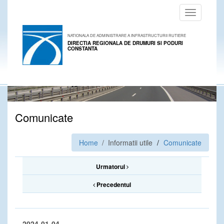
Toggle
navigation
NATIONALA DE ADMINISTRARE A INFRASTRUCTURII RUTIERE
DIRECTIA REGIONALA DE DRUMURI SI PODURI
CONSTANTA
Comunicate
Home
/ Informatii utile
Comunicate
Urmatorul
Precedentul
2024-01-04