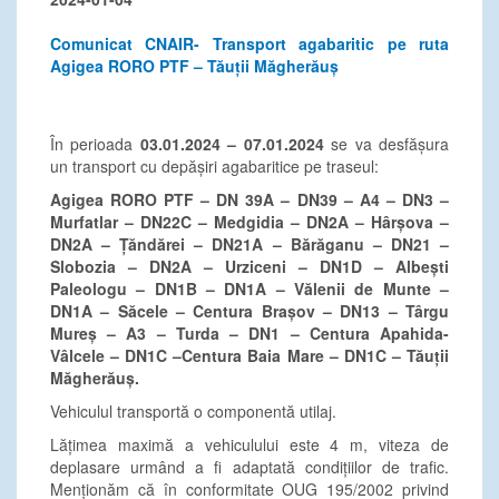
Comunicat CNAIR- Transport agabaritic pe ruta
Agigea RORO PTF – Tăuții Măgherăuș
În perioada
03.01.2024 – 07.01.2024
se va desfășura
un transport cu depășiri agabaritice pe traseul:
Agigea RORO PTF – DN 39A – DN39 – A4 – DN3 –
Murfatlar – DN22C – Medgidia – DN2A – Hârșova –
DN2A – Țăndărei – DN21A – Bărăganu – DN21 –
Slobozia – DN2A – Urziceni – DN1D – Albești
Paleologu – DN1B – DN1A – Vălenii de Munte –
DN1A – Săcele – Centura Brașov – DN13 – Târgu
Mureș – A3 – Turda – DN1 – Centura Apahida-
Vâlcele – DN1C –Centura Baia Mare – DN1C – Tăuții
Măgherăuș.
Vehiculul transportă o componentă utilaj.
Lățimea maximă a vehiculului este 4 m, viteza de
deplasare urmând a fi adaptată condițiilor de trafic.
Menționăm că în conformitate OUG 195/2002 privind