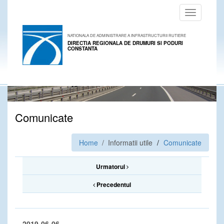
Toggle
navigation
NATIONALA DE ADMINISTRARE A INFRASTRUCTURII RUTIERE
DIRECTIA REGIONALA DE DRUMURI SI PODURI
CONSTANTA
Comunicate
Home
/ Informatii utile
Comunicate
Urmatorul
Precedentul
2019-06-06