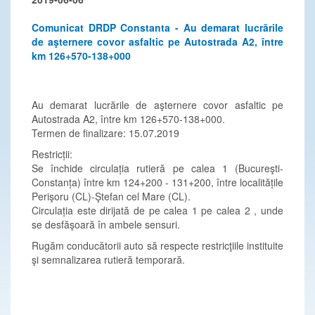
Comunicat DRDP Constanta - Au demarat lucrările
de aşternere covor asfaltic pe Autostrada A2, între
km 126+570-138+000
Au demarat lucrările de aşternere covor asfaltic pe
Autostrada A2, între km 126+570-138+000.
Termen de finalizare: 15.07.2019
Restricții:
Se închide circulația rutieră pe calea 1 (Bucureşti-
Constanța) între km 124+200 - 131+200, între localitățile
Perişoru (CL)-Ştefan cel Mare (CL).
Circulația este dirijată de pe calea 1 pe calea 2 , unde
se desfăşoară în ambele sensuri.
Rugăm conducătorii auto să respecte restricţiile instituite
şi semnalizarea rutieră temporară.