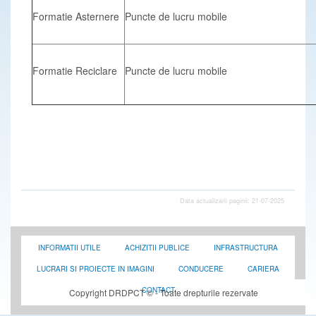
Formatie Asternere
Puncte de lucru mobile
Formatie Reciclare
Puncte de lucru mobile
Data actualizarii paginii: 21-07-2025
INFORMATII UTILE
ACHIZITII PUBLICE
INFRASTRUCTURA
LUCRARI SI PROIECTE IN IMAGINI
CONDUCERE
CARIERA
CONTACT
Copyright DRDPCT © - Toate drepturile rezervate