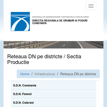
Toggle
navigation
NATIONALA DE ADMINISTRARE A INFRASTRUCTURII RUTIERE
DIRECTIA REGIONALA DE DRUMURI SI PODURI
CONSTANTA
Reteaua DN pe districte / Sectia
Productie
Home
Infrastructura
Reteaua DN pe districte
S.D.N. Constanta
S.D.N. Fetesti
S.D.N. Calarasi