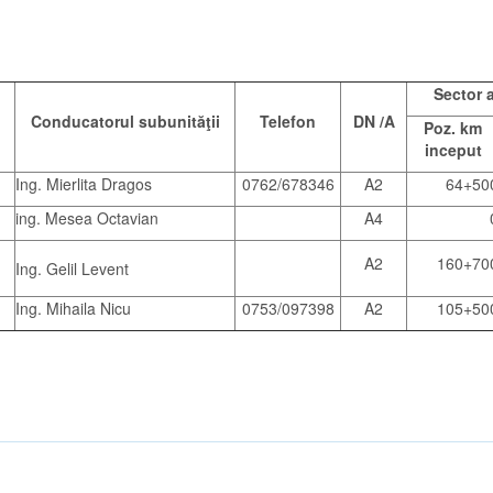
Sector 
Conducatorul subunităţii
Telefon
DN /A
Poz. km
inceput
Ing. Mierlita Dragos
0762/678346
A2
64+50
ing. Mesea Octavian
A4
A2
160+70
Ing. Gelil Levent
Ing. Mihaila Nicu
0753/097398
A2
105+50