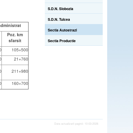
S.D.N. Slobozia
S.D.N. Tulcea
administrat
Sectia Autostrazi
Poz. km
sfarsit
Sectia Productie
0
105+500
0
21+760
0
211+980
0
160+700
Data actualizarii paginii: 10-03-2026