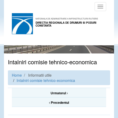
Toggle
navigation
NATIONALA DE ADMINISTRARE A INFRASTRUCTURII RUTIERE
DIRECTIA REGIONALA DE DRUMURI SI PODURI
CONSTANTA
Intalniri comisie tehnico-economica
Home
/ Informatii utile
Intalniri comisie tehnico-economica
Urmatorul
Precedentul