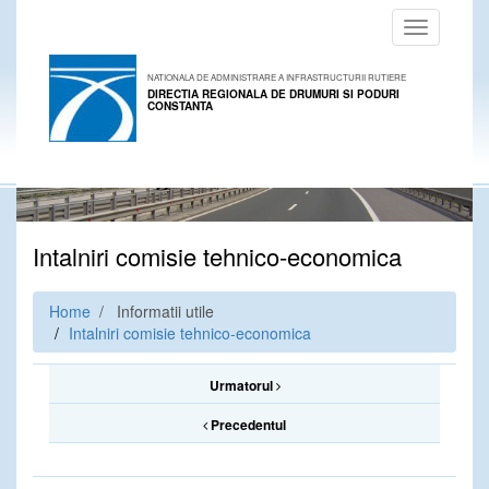
Toggle
navigation
NATIONALA DE ADMINISTRARE A INFRASTRUCTURII RUTIERE
DIRECTIA REGIONALA DE DRUMURI SI PODURI
CONSTANTA
Intalniri comisie tehnico-economica
Home
/ Informatii utile
Intalniri comisie tehnico-economica
Urmatorul
Precedentul