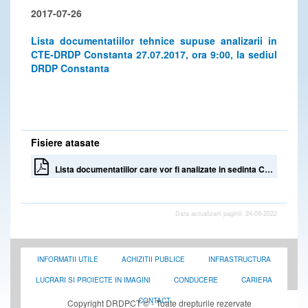
2017-07-26
Lista documentatiilor tehnice supuse analizarii in
CTE-DRDP Constanta 27.07.2017, ora 9:00, la sediul
DRDP Constanta
Fisiere atasate
Lista documentatiilor care vor fi analizate in sedinta CTE din data de 27.07.2017 ora 9, DRDP Constanta
Data actualizarii paginii: 24-09-2022
INFORMATII UTILE
ACHIZITII PUBLICE
INFRASTRUCTURA
LUCRARI SI PROIECTE IN IMAGINI
CONDUCERE
CARIERA
CONTACT
Copyright DRDPCT © - Toate drepturile rezervate