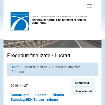
Toggle
navigation
NATIONALA DE ADMINISTRARE A INFRASTRUCTURII RUTIERE
DIRECTIA REGIONALA DE DRUMURI SI PODURI
CONSTANTA
Proceduri finalizate / Lucrari
Home
Achizitii publice
Proceduri finalizate
Lucrari
Urmatorul
2019-11-27
Precedentul
Constructie usoara District
Babadag,SDN Tulcea - reluare