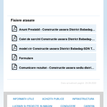
Fisiere atasate
Anunt Prealabil - Constructie usoara District Babadag - SDN TL
Caiet de sarcini Constructie usoara District Babadag-SDN Tulcea
model ctr Constructie usoara District Babadag-SDN Tulcea
Formulare
Comunicare rezultat - Constructie usoara sediu district Babadag, SDN Tulcea
Data actualizarii paginii: 24-09-2022
INFORMATII UTILE
ACHIZITII PUBLICE
INFRASTRUCTURA
LUCRARI SI PROIECTE IN IMAGINI
CONDUCERE
CARIERA