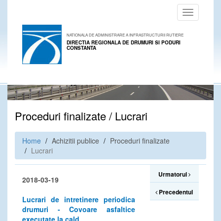
Toggle
navigation
NATIONALA DE ADMINISTRARE A INFRASTRUCTURII RUTIERE
DIRECTIA REGIONALA DE DRUMURI SI PODURI
CONSTANTA
Proceduri finalizate / Lucrari
Home
Achizitii publice
Proceduri finalizate
Lucrari
Urmatorul
2018-03-19
Precedentul
Lucrari de intretinere periodica
drumuri - Covoare asfaltice
executate la cald