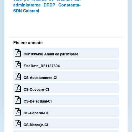
administrarea DRDP Constanta-
SDN Calarasi
Fisiere atasate
CN1039498 Anunt de participare
FisaDate_DF1137894
CS-Acostamente-Cl
CS-Covoare-Cl
CS-Defectiuni-Cl
CS-General-Cl
CS-Marcaje-Cl