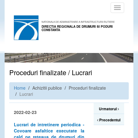
Toggle
navigation
NATIONALA DE ADMINISTRARE A INFRASTRUCTURII RUTIERE
DIRECTIA REGIONALA DE DRUMURI SI PODURI
CONSTANTA
Proceduri finalizate / Lucrari
Home
Achizitii publice
Proceduri finalizate
Lucrari
Urmatorul
2022-02-23
Precedentul
Lucrari de intretinere periodica -
Covoare asfaltice executate la
cald pe reteaua de drumuri din