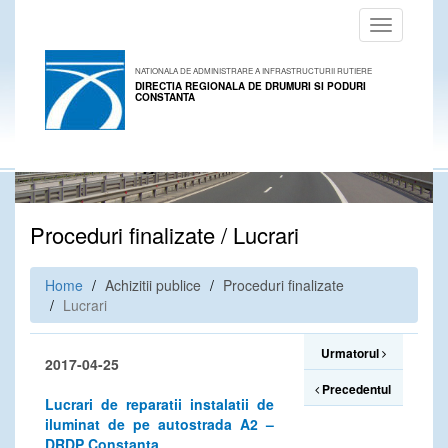
Toggle
navigation
NATIONALA DE ADMINISTRARE A INFRASTRUCTURII RUTIERE
DIRECTIA REGIONALA DE DRUMURI SI PODURI
CONSTANTA
Proceduri finalizate / Lucrari
Home
Achizitii publice
Proceduri finalizate
Lucrari
Urmatorul
2017-04-25
Precedentul
Lucrari de reparatii instalatii de
iluminat de pe autostrada A2 –
DRDP Constanta