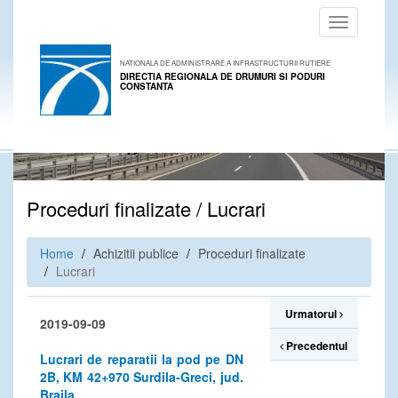
Toggle
navigation
NATIONALA DE ADMINISTRARE A INFRASTRUCTURII RUTIERE
DIRECTIA REGIONALA DE DRUMURI SI PODURI
CONSTANTA
Proceduri finalizate / Lucrari
Home
Achizitii publice
Proceduri finalizate
Lucrari
Urmatorul
2019-09-09
Precedentul
Lucrari de reparatii la pod pe DN
2B, KM 42+970 Surdila-Greci, jud.
Braila