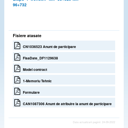
96+732
Fisiere atasate
CN1036523 Anunt de participare
FisaDate_DF1129638
Model contract
1-Memoriu Tehnic
Formulare
CAN1087306 Anunt de atribuire la anunt de participare
Data actualizarii paginii: 24-09-2022