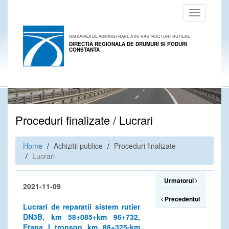
Toggle
navigation
NATIONALA DE ADMINISTRARE A INFRASTRUCTURII RUTIERE
DIRECTIA REGIONALA DE DRUMURI SI PODURI
CONSTANTA
Proceduri finalizate / Lucrari
Home
Achizitii publice
Proceduri finalizate
Lucrari
Urmatorul
2021-11-09
Precedentul
Lucrari de reparatii sistem rutier
DN3B, km 58+085+km 96+732,
Etapa I tronson km 88+325-km