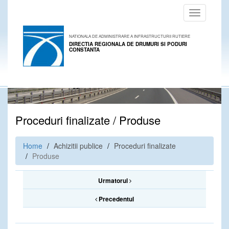
Toggle
navigation
NATIONALA DE ADMINISTRARE A INFRASTRUCTURII RUTIERE
DIRECTIA REGIONALA DE DRUMURI SI PODURI
CONSTANTA
Proceduri finalizate / Produse
Home
Achizitii publice
Proceduri finalizate
Produse
Urmatorul
Precedentul