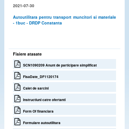
2021-07-30
Autoutilitara pentru transport muncitori si materiale
- 1buc - DRDP Constanta
Fisiere atasate
SCN1090209 Anunt de participare simplificat
FisaDate_DF1120174
Caiet de sarcini
Instructiuni catre ofertanti
Form Of financiara
Formulare autoutilitara