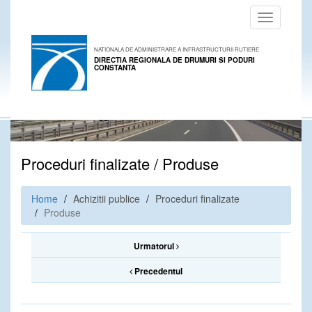
Toggle
navigation
NATIONALA DE ADMINISTRARE A INFRASTRUCTURII RUTIERE
DIRECTIA REGIONALA DE DRUMURI SI PODURI
CONSTANTA
Proceduri finalizate / Produse
Home
Achizitii publice
Proceduri finalizate
Produse
Urmatorul
Precedentul