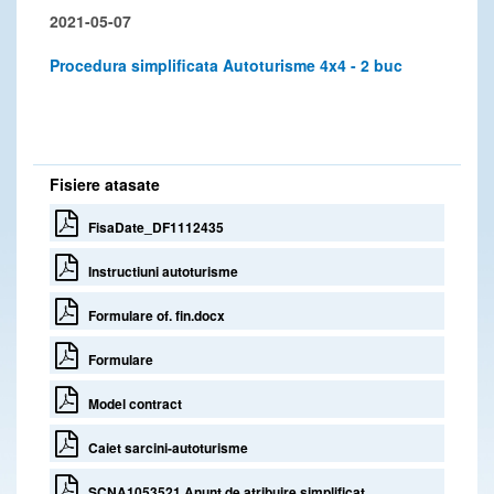
2021-05-07
Procedura simplificata Autoturisme 4x4 - 2 buc
Fisiere atasate
FisaDate_DF1112435
Instructiuni autoturisme
Formulare of. fin.docx
Formulare
Model contract
Caiet sarcini-autoturisme
SCNA1053521 Anunt de atribuire simplificat