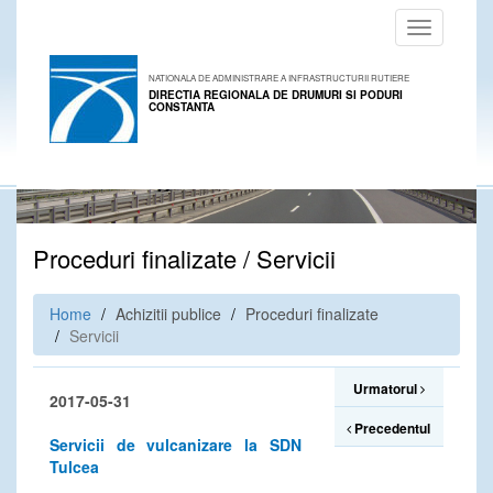
Toggle
navigation
NATIONALA DE ADMINISTRARE A INFRASTRUCTURII RUTIERE
DIRECTIA REGIONALA DE DRUMURI SI PODURI
CONSTANTA
Proceduri finalizate / Servicii
Home
Achizitii publice
Proceduri finalizate
Servicii
Urmatorul
2017-05-31
Precedentul
Servicii de vulcanizare la SDN
Tulcea