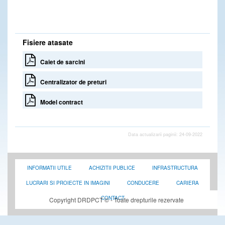
Fisiere atasate
Caiet de sarcini
Centralizator de preturi
Model contract
Data actualizarii paginii: 24-09-2022
INFORMATII UTILE
ACHIZITII PUBLICE
INFRASTRUCTURA
LUCRARI SI PROIECTE IN IMAGINI
CONDUCERE
CARIERA
CONTACT
Copyright DRDPCT © - Toate drepturile rezervate