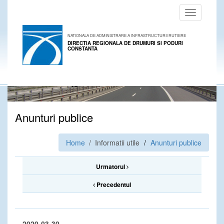
Toggle
navigation
NATIONALA DE ADMINISTRARE A INFRASTRUCTURII RUTIERE
DIRECTIA REGIONALA DE DRUMURI SI PODURI
CONSTANTA
Anunturi publice
Home
/ Informatii utile
Anunturi publice
Urmatorul
Precedentul
2020-03-30