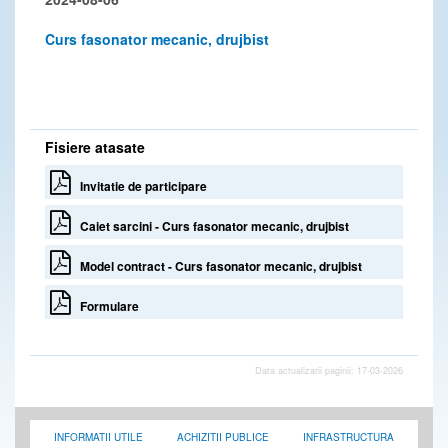
Curs fasonator mecanic, drujbist
Fisiere atasate
Invitatie de participare
Caiet sarcini - Curs fasonator mecanic, drujbist
Model contract - Curs fasonator mecanic, drujbist
Formulare
Data actualizarii paginii: 17-03-2026
INFORMATII UTILE
ACHIZITII PUBLICE
INFRASTRUCTURA