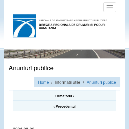
Toggle
navigation
NATIONALA DE ADMINISTRARE A INFRASTRUCTURII RUTIERE
DIRECTIA REGIONALA DE DRUMURI SI PODURI
CONSTANTA
Anunturi publice
Home
/ Informatii utile
Anunturi publice
Urmatorul
Precedentul
2024-08-06