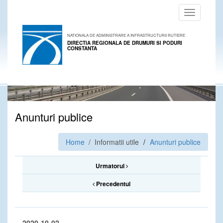
Toggle
navigation
NATIONALA DE ADMINISTRARE A INFRASTRUCTURII RUTIERE
DIRECTIA REGIONALA DE DRUMURI SI PODURI
CONSTANTA
Anunturi publice
Home
/ Informatii utile
Anunturi publice
Urmatorul
Precedentul
2020-10-02