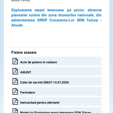
Exploatarea masei lemnoase pe picior, aferenta
plantatiei rutiere din zona drumurilor nationale, din
administrarea DRDP Constanta-Lot SDN Tulcea -
Anulat
Fisiere atasate
Acte de punere in valoare
ANUNT
Caiet de sarcini 28637-14.07.2020
Formulare
Instructiuni pentru ofertanti
Model ctr Exploatare masa lemnoasa SDN Tulcea