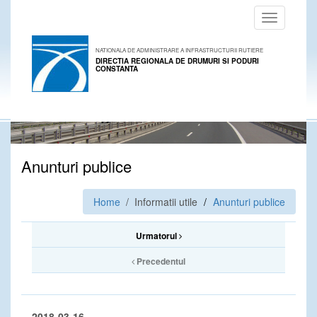
Toggle
navigation
NATIONALA DE ADMINISTRARE A INFRASTRUCTURII RUTIERE
DIRECTIA REGIONALA DE DRUMURI SI PODURI
CONSTANTA
Anunturi publice
Home
/ Informatii utile
Anunturi publice
Urmatorul
Precedentul
2018-03-16