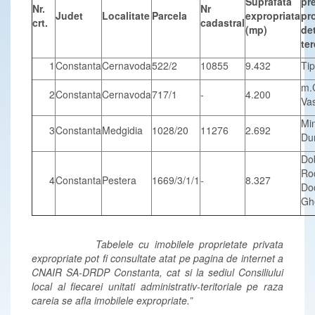
Suprafata
pr
Nr.
Nr
Judet
Localitate
Parcela
expropriata
pr
crt.
cadastral
(mp)
de
te
1
Constanta
Cernavoda
522/2
10855
9.432
Ti
m.
2
Constanta
Cernavoda
717/1
-
4.200
Vas
Mi
3
Constanta
Medgidia
1028/20
11276
2.692
Du
Do
Ro
4
Constanta
Pestera
1669/3/1/1
-
8.327
Do
Gh
Tabelele cu imobilele proprietate privata
expropriate pot fi consultate atat pe pagina de internet a
CNAIR SA-DRDP Constanta, cat si la sediul Consiliului
local al fiecarei unitati administrativ-teritoriale pe raza
careia se afla imobilele expropriate.”