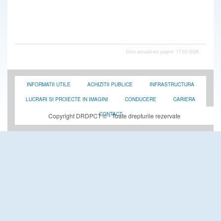
Data actualizarii paginii: 17-03-2026
INFORMATII UTILE
ACHIZITII PUBLICE
INFRASTRUCTURA
LUCRARI SI PROIECTE IN IMAGINI
CONDUCERE
CARIERA
CONTACT
Copyright DRDPCT © - Toate drepturile rezervate