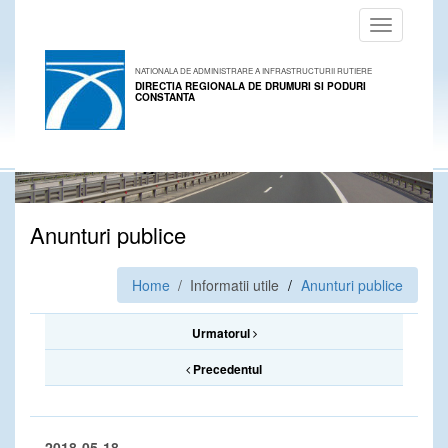
Toggle
navigation
NATIONALA DE ADMINISTRARE A INFRASTRUCTURII RUTIERE
DIRECTIA REGIONALA DE DRUMURI SI PODURI
CONSTANTA
Anunturi publice
Home
/ Informatii utile
Anunturi publice
Urmatorul
Precedentul
2018-05-18