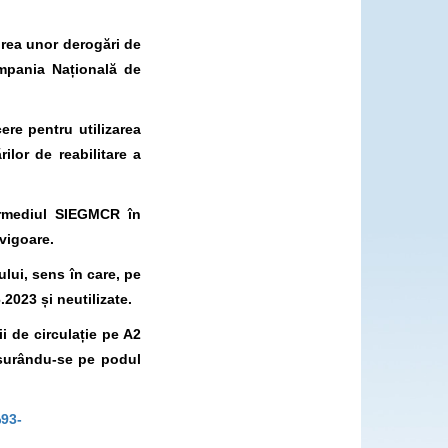
lirea unor derogări de
ompania Națională de
cere pentru utilizarea
ilor de reabilitare a
termediul SIEGMCR în
 vigoare.
ului, sens în care, pe
.2023 și neutilizate.
ii de circulație pe A2
fășurându-se pe podul
%93-