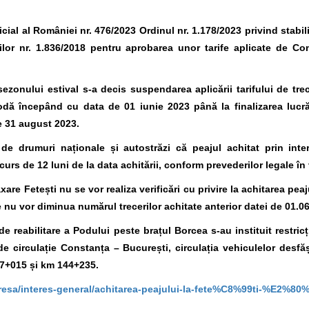
icial al României nr. 476/2023 Ordinul nr. 1.178/2023 privind stabi
urilor nr. 1.836/2018 pentru aprobarea unor tarife aplicate de C
 sezonului estival s-a decis suspendarea aplicării tarifului de tre
dă începând cu data de 01 iunie 2023 până la finalizarea lucrăr
e 31 august 2023.
i de drumuri naționale și autostrăzi că peajul achitat prin in
urs de 12 luni de la data achitării, conform prevederilor legale în
re Fetești nu se vor realiza verificări cu privire la achitarea peaj
e nu vor diminua numărul trecerilor achitate anterior datei de 01.06
e reabilitare a Podului peste brațul Borcea s-au instituit restricț
 de circulație Constanța – București, circulația vehiculelor des
47+015 și km 144+235.
resa/interes-general/achitarea-peajului-la-fete%C8%99ti-%E2%80