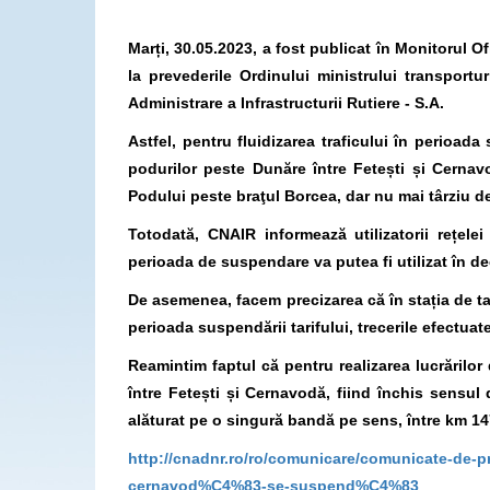
Marți, 30.05.2023, a fost publicat în Monitorul Of
la prevederile Ordinului ministrului transport
Administrare a Infrastructurii Rutiere - S.A.
Astfel, pentru fluidizarea traficului în perioada
podurilor peste Dunăre între Fetești și Cernavo
Podului peste braţul Borcea, dar nu mai târziu d
Totodată, CNAIR informează utilizatorii rețele
perioada de suspendare va putea fi utilizat în dec
De asemenea, facem precizarea că în stația de taxa
perioada suspendării tarifului, trecerile efectuat
Reamintim faptul că pentru realizarea lucrărilor d
între Fetești și Cernavodă, fiind închis sensul
alăturat pe o singură bandă pe sens, între km 1
http://cnadnr.ro/ro/comunicare/comunicate-de-p
cernavod%C4%83-se-suspend%C4%83