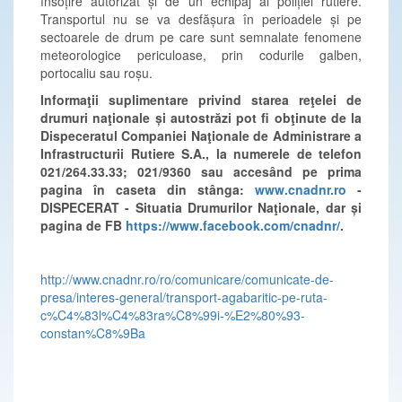
însoțire autorizat și de un echipaj al poliției rutiere.
Transportul nu se va desfășura în perioadele și pe
sectoarele de drum pe care sunt semnalate fenomene
meteorologice periculoase, prin codurile galben,
portocaliu sau roșu.
Informaţii suplimentare privind starea reţelei de
drumuri naţionale și autostrăzi pot fi obţinute de la
Dispeceratul Companiei Naţionale de Administrare a
Infrastructurii Rutiere S.A., la numerele de telefon
021/264.33.33; 021/9360
sau accesând pe prima
pagina în caseta din stânga:
www.cnadnr.ro
-
DISPECERAT - Situatia Drumurilor Naţionale, dar și
pagina
de FB
https://www.facebook.com/cnadnr/
.
http://www.cnadnr.ro/ro/comunicare/comunicate-de-
presa/interes-general/transport-agabaritic-pe-ruta-
c%C4%83l%C4%83ra%C8%99i-%E2%80%93-
constan%C8%9Ba