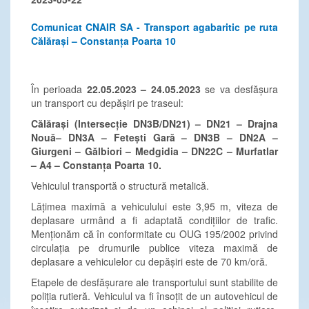
Comunicat CNAIR SA - Transport agabaritic pe ruta
Călărași – Constanța Poarta 10
În perioada
22.05.2023 – 24.05.2023
se va desfășura
un transport cu depășiri pe traseul:
Călărași (Intersecție DN3B/DN21) – DN21 – Drajna
Nouă– DN3A – Fetești Gară – DN3B – DN2A –
Giurgeni – Gălbiori – Medgidia – DN22C – Murfatlar
– A4 – Constanța Poarta 10.
Vehiculul transportă o structură metalică.
Lățimea maximă a vehiculului este 3,95 m, viteza de
deplasare urmând a fi adaptată condițiilor de trafic.
Menționăm că în conformitate cu OUG 195/2002 privind
circulația pe drumurile publice viteza maximă de
deplasare a vehiculelor cu depășiri este de 70 km/oră.
Etapele de desfășurare ale transportului sunt stabilite de
poliția rutieră. Vehiculul va fi însoțit de un autovehicul de