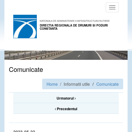
Toggle
navigation
NATIONALA DE ADMINISTRARE A INFRASTRUCTURII RUTIERE
DIRECTIA REGIONALA DE DRUMURI SI PODURI
CONSTANTA
Comunicate
Home
/ Informatii utile
Comunicate
Urmatorul
Precedentul
2023-05-22