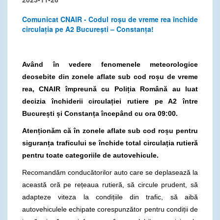
Comunicat CNAIR - Codul roșu de vreme rea închide
circulația pe A2 București – Constanța!
Având în vedere fenomenele meteorologice
deosebite din zonele aflate sub cod roșu de vreme
rea, CNAIR împreună cu Poliția Română au luat
decizia închiderii circulației rutiere pe A2 între
București și Constanța începând cu ora 09:00.
Atenționăm că în zonele aflate sub cod roșu pentru
siguranța traficului se închide total circulația rutieră
pentru toate categoriile de autovehicule.
Recomandăm conducătorilor auto care se deplasează la
această oră pe rețeaua rutieră, să circule prudent, să
adapteze viteza la condițiile din trafic, să aibă
autovehiculele echipate corespunzător pentru condiții de