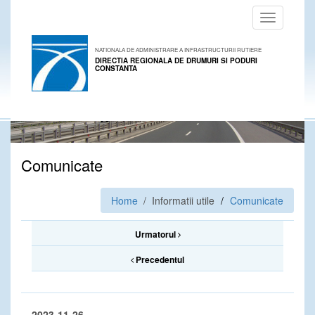
Toggle
navigation
NATIONALA DE ADMINISTRARE A INFRASTRUCTURII RUTIERE
DIRECTIA REGIONALA DE DRUMURI SI PODURI
CONSTANTA
Comunicate
Home
/ Informatii utile
Comunicate
Urmatorul
Precedentul
2023-11-26