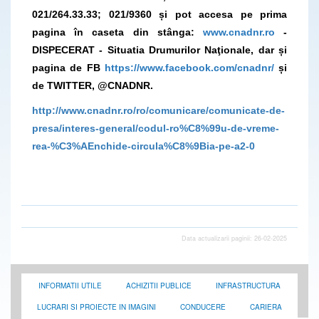
021/264.33.33; 021/9360 și pot accesa pe prima
pagina în caseta din stânga:
www.cnadnr.ro
-
DISPECERAT - Situatia Drumurilor Naţionale, dar și
pagina de FB
https://www.facebook.com/cnadnr/
și
de TWITTER, @CNADNR.
http://www.cnadnr.ro/ro/comunicare/comunicate-de-
presa/interes-general/codul-ro%C8%99u-de-vreme-
rea-%C3%AEnchide-circula%C8%9Bia-pe-a2-0
Data actualizarii paginii: 26-02-2025
INFORMATII UTILE
ACHIZITII PUBLICE
INFRASTRUCTURA
LUCRARI SI PROIECTE IN IMAGINI
CONDUCERE
CARIERA