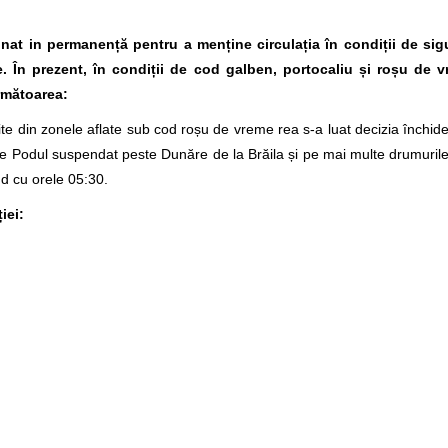
onat in permanență pentru a menține circulația în condiții de si
e. În prezent, în condiții de cod galben, portocaliu și roșu de v
rmătoarea:
in zonele aflate sub cod roșu de vreme rea s-a luat decizia închiderii
e Podul suspendat peste Dunăre de la Brăila și pe mai multe drumurile 
d cu orele 05:30.
iei:
 - 85+925