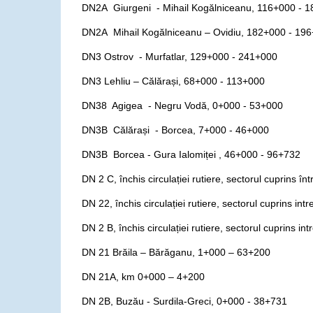
DN2A Giurgeni - Mihail Kogălniceanu, 116+000 - 
DN2A Mihail Kogălniceanu – Ovidiu, 182+000
DN3 Ostrov - Murfatlar, 129+000 - 241+000
DN3 Lehliu – Călărași, 68+000 - 113+000
DN38 Agigea - Negru Vodă, 0+000 - 53+000
DN3B Călărași - Borcea, 7+000 - 46+000
DN3B Borcea - Gura Ialomiței , 46+000 - 96+732
DN 2 C, închis circulației rutiere, sectorul cuprins înt
DN 22, închis circulației rutiere, sectorul cuprins in
DN 2 B, închis circulației rutiere, sectorul cuprins intr
DN 21 Brăila – Bărăganu, 1+000 – 63+200
DN 21A, km 0+000 – 4+200
DN 2B, Buzău - Surdila-Greci, 0+000 - 38+731