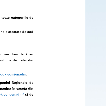
 toate categoriile de
zonele afectate de cod
la drum doar dacă au
dițiile de trafic din
book.com/cnadnr
.
mpaniei Naţionale de
 pagina în caseta din
ok.com/cnadnr/
și de