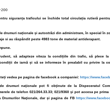
+000
4+200
ru siguranța traficului se închide total circulația rutieră pentru
de drumuri naționale și autostrăzi din administrare, în special în 
aje si au răspândit peste 4983 tone de material antiderapant.
impune.
udent, să adapteze viteza la condițiile din trafic, să plece 
ndiții de iarnă și să se informeze în prealabil cu privire la con
puteți vedea pe pagina de facebook a companiei:
https://www.face
ei de drumuri naţionale pot fi obţinute de la Dispeceratul Co
numerele de telefon 021/264.33.33; 021/9360 și pot accesa pe prima
 Drumurilor Naţionale, dar și pagina de FB
https://www.facebo