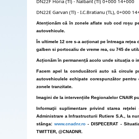
DN22F Horia (Tl) - Nalbant (Tl) 0+000 14
DN22E Garvan (Tl) - I.C.Bratianu (TL), 0+000 1
Atenționăm că în zonele aflate sub cod roșu pent
autovehicule.
În ultimele 12 ore s-a acționat pe întreaga rețea 
galben si portocaliu de vreme rea, cu 745 de util
Acționăm în permanență acolo unde situația o 
Facem apel la conducătorii auto să circule pr
autovehiculele echipate corespunzător pentru co
zonele tranzitate.
Imagini de la intervențiile Regionalelor CNAIR 
Informaţii suplimentare privind starea reţel
Administrare a Infrastructurii Rutiere S.A., la 
stânga:
www.cnadnr.ro
- DISPECERAT - Situatia
TWITTER, @CNADNR.