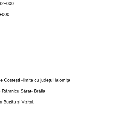
182+000
 - 196+000
re Costești -limita cu județul Ialomița
tre Râmnicu Sărat- Brăila
e Buzău și Vizitei.