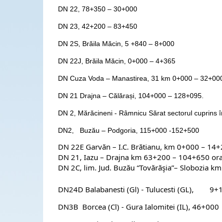
DN 22, 78+350 – 30+000
DN 23, 42+200 – 83+450
DN 2S, Brăila Măcin, 5 +840 – 8+000
DN 22J, Brăila Măcin, 0+000 – 4+365
DN Cuza Voda – Manastirea, 31 km 0+000 – 32+000
DN 21 Drajna – Călărași, 104+000 – 128+095.
DN 2, Mărăcineni - Râmnicu Sărat sectorul cuprins în
DN2, Buzău – Podgoria, 115+000 -152+500
DN 22E
Garvăn – I.C. Brătianu,
km 0+000 – 14+2
DN 21,
Iazu – Drajna
km 63+200 – 104+650 ora
DN 2C,
lim. Jud. Buzău “Tovărăşia”– Slobozia
km
DN24D Balabanesti (Gl) - Tulucesti (GL), 9
DN3B Borcea (Cl) - Gura Ialomitei (IL), 46