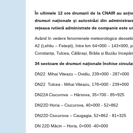
În ultimele 12 ore drumarii de la CNAIR au acți
drumuri naționale și autostrăzi din administrar
rețeaua rutieră administrate de companie este u
Având în vedere fenomenele meteorologice deosebite d
A2 (Lehliu – Fetești), între km 64+000 – 143+000, p
Constanța, Tulcea, Călărași, Brăila și Buzău începân
34 sectoare de drumuri naționale
închise circulaț
DN22 Mihai Viteazu – Ovidiu, 239+000 - 287+000
DN22 Tulcea - Mihai Viteazu, 178+000 - 239+000
DN22A Ciucurova – Hârsova, 35+700
DN22D Horia – Ciucurova, 40+000 - 52+862
DN22D Ciucurova – Caugagia, 52+862 - 81+325
DN 22D Măcin – Horia, 0+000 -40+000