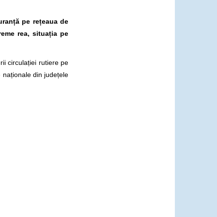
guranță pe rețeaua de
reme rea, situația pe
 circulației rutiere pe
naționale din județele