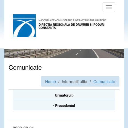
Toggle
navigation
NATIONALA DE ADMINISTRARE A INFRASTRUCTURII RUTIERE
DIRECTIA REGIONALA DE DRUMURI SI PODURI
CONSTANTA
Comunicate
Home
/ Informatii utile
Comunicate
Urmatorul
Precedentul
2023-08-01