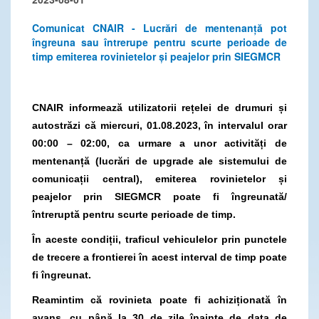
Comunicat CNAIR - Lucrări de mentenanță pot
îngreuna sau întrerupe pentru scurte perioade de
timp emiterea rovinietelor și peajelor prin SIEGMCR
CNAIR informează utilizatorii rețelei de drumuri și
autostrăzi că miercuri, 01.08.2023, în intervalul orar
00:00 – 02:00, ca urmare a unor activități de
mentenanță (lucrări de upgrade ale sistemului de
comunicații central), emiterea rovinietelor și
peajelor prin SIEGMCR poate fi îngreunată/
întreruptă pentru scurte perioade de timp.
În aceste condiții, traficul vehiculelor prin punctele
de trecere a frontierei în acest interval de timp poate
fi îngreunat.
Reamintim că rovinieta poate fi achiziționată în
avans, cu până la 30 de zile înainte de data de