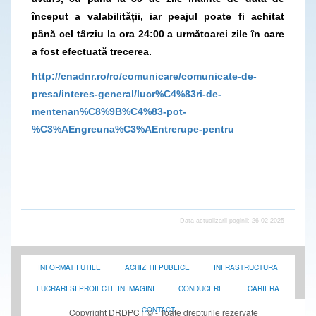
început a valabilității, iar peajul poate fi achitat
până cel târziu la ora 24:00 a următoarei zile în care
a fost efectuată trecerea.
http://cnadnr.ro/ro/comunicare/comunicate-de-
presa/interes-general/lucr%C4%83ri-de-
mentenan%C8%9B%C4%83-pot-
%C3%AEngreuna%C3%AEntrerupe-pentru
Data actualizarii paginii: 26-02-2025
INFORMATII UTILE
ACHIZITII PUBLICE
INFRASTRUCTURA
LUCRARI SI PROIECTE IN IMAGINI
CONDUCERE
CARIERA
CONTACT
Copyright DRDPCT © - Toate drepturile rezervate