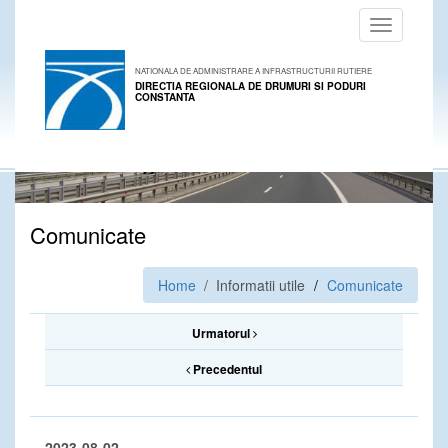
Toggle
navigation
NATIONALA DE ADMINISTRARE A INFRASTRUCTURII RUTIERE
DIRECTIA REGIONALA DE DRUMURI SI PODURI
CONSTANTA
Comunicate
Home
/ Informatii utile
Comunicate
Urmatorul
Precedentul
2023-08-02