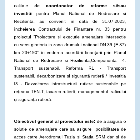
calitate
de coordonator de reforme si/sau
investitii
pentru Planul National de Redresare si
Rezilienta, au convenit în data de 31.07.2023,
încheierea Contractului de Finanțare nr. 33 pentru
proiectul “Proiectare si executie amenajare intersectie
cu sens giratoriu in zona drumului national DN 39 (E 87)
km 23+190” în vederea acordării finanțarii prin Planul
National de Redresare si Rezilienta,Componenta 4.
Transport sustenabil, Reforma R1 - Transport
sustenabil, decarbonizare și siguranță rutieră / Investitia
I3 - Dezvoltarea infrastructurii rutiere sustenabile pe
rețeaua TEN-T, taxarea rutieră, managementul traficului
și siguranța rutieră.
Obiectivul general al proiectului este:
de a asigura o
soluție de amenajare care sa asigure posibilitatea de
acces catre Aerodromul Tuzla si Statia SRM dar si de