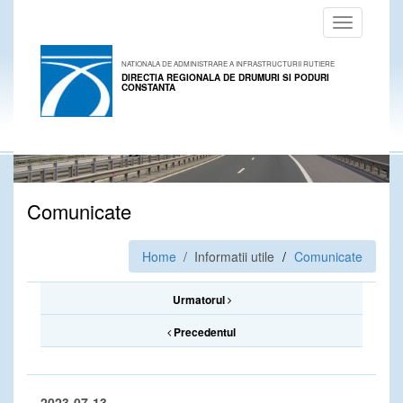
Toggle
navigation
NATIONALA DE ADMINISTRARE A INFRASTRUCTURII RUTIERE
DIRECTIA REGIONALA DE DRUMURI SI PODURI
CONSTANTA
Comunicate
Home
/ Informatii utile
Comunicate
Urmatorul
Precedentul
2023-07-13