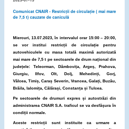
Comunicat CNAIR - Restricții de circulație ( mai mare
de 7,5 t) cauzate de caniculă
Miercuri, 13.07.2023, în intervalul orar 15:00 – 20:00,
se vor institui restricții de circulație pentru
autovehiculele cu masa totală maximă autorizată
mai mare de 7,5 t pe sectoarele de drum național din
județele: Teleorman, Dâmbovița, Argeș, Prahova,
Giurgiu, Ilfov, Olt, Dolj, Mehedinți, Gorj,
Vâlcea,
Timiș, Caraș Severin, Vrancea, Galați, Buzău,
Brăila, Ialomița, Călărași, Constanța și Tulcea.
Pe sectoarele de drumuri expres și autostrăzi din
administrarea CNAIR S.A. traficul se va desfășura în
condiții normale.
Aceste restricții sunt instituite ca urmare a