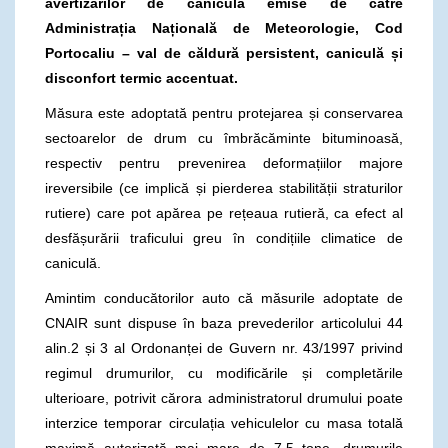
avertizărilor de caniculă emise de către
Administrația Națională de Meteorologie, Cod
Portocaliu – val de căldură persistent, caniculă și
disconfort termic accentuat.
Măsura este adoptată pentru protejarea și conservarea
sectoarelor de drum cu îmbrăcăminte bituminoasă,
respectiv pentru prevenirea deformațiilor majore
ireversibile (ce implică și pierderea stabilității straturilor
rutiere) care pot apărea pe rețeaua rutieră, ca efect al
desfășurării traficului greu în condițiile climatice de
caniculă.
Amintim conducătorilor auto că măsurile adoptate de
CNAIR sunt dispuse în baza prevederilor articolului 44
alin.2 și 3 al Ordonanței de Guvern nr. 43/1997 privind
regimul drumurilor, cu modificările și completările
ulterioare, potrivit cărora administratorul drumului poate
interzice temporar circulația vehiculelor cu masa totală
maximă autorizată mai mare de 7,5 tone, drumurile