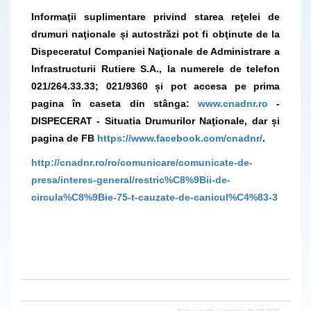
Informaţii suplimentare privind starea reţelei de
drumuri naţionale și autostrăzi pot fi obţinute de la
Dispeceratul Companiei Naţionale de Administrare a
Infrastructurii Rutiere S.A., la numerele de telefon
021/264.33.33; 021/9360 și pot accesa pe prima
pagina în caseta din stânga:
www.cnadnr.ro
-
DISPECERAT - Situatia Drumurilor Naţionale, dar și
pagina de FB
https://www.facebook.com/cnadnr/
.
http://cnadnr.ro/ro/comunicare/comunicate-de-
presa/interes-general/restric%C8%9Bii-de-
circula%C8%9Bie-75-t-cauzate-de-canicul%C4%83-3