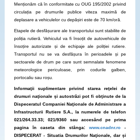
Menționăm că în conformitate cu OUG 195/2002 privind
circulația pe drumurile publice viteza maximă de
deplasare a vehiculelor cu depășiri este de 70 km/oră.
Etapele de desfășurare ale transportului sunt stabilite de
poliția rutieră. Vehiculul va fi însoțit de autovehicule de
însoțire autorizate și de echipaje ale poliției rutiere.
Transportul nu se va desfășura în perioadele și pe
sectoarele de drum pe care sunt semnalate fenomene
meteorologice periculoase, prin codurile galben,
portocaliu sau roșu.
Informaţii suplimentare privind starea reţelei de
drumuri naţionale și autostrăzi pot fi obţinute de la
Dispeceratul Companiei Naţionale de Administrare a
Infrastructurii Rutiere S.A., la numerele de telefon
021/264.33.33; 021/9360
sau accesând pe prima
pagina în caseta din stânga:
www.cnadnr.ro
-
DISPECERAT - Situatia Drumurilor Naţionale, dar și