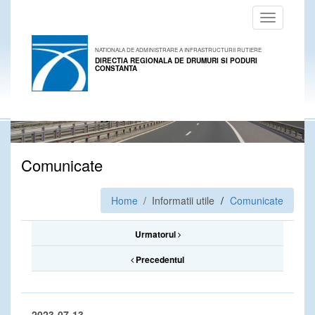
Toggle
navigation
NATIONALA DE ADMINISTRARE A INFRASTRUCTURII RUTIERE
DIRECTIA REGIONALA DE DRUMURI SI PODURI
CONSTANTA
Comunicate
Home
/ Informatii utile
Comunicate
Urmatorul
Precedentul
2023-07-13