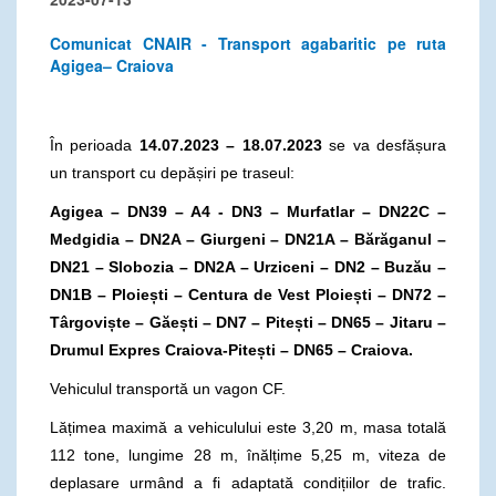
Comunicat CNAIR - Transport agabaritic pe ruta
Agigea– Craiova
În perioada
14.07.2023 – 18.07.2023
se va desfășura
un transport cu depășiri pe traseul:
Agigea – DN39 – A4 - DN3 – Murfatlar – DN22C –
Medgidia – DN2A – Giurgeni – DN21A – Bărăganul –
DN21 – Slobozia – DN2A – Urziceni – DN2 – Buzău –
DN1B – Ploiești – Centura de Vest Ploiești – DN72 –
Târgoviște – Găești – DN7 – Pitești – DN65 – Jitaru –
Drumul Expres Craiova-Pitești – DN65 – Craiova.
Vehiculul transportă un vagon CF.
Lățimea maximă a vehiculului este 3,20 m, masa totală
112 tone, lungime 28 m, înălțime 5,25 m, viteza de
deplasare urmând a fi adaptată condițiilor de trafic.