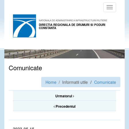
Toggle
navigation
NATIONALA DE ADMINISTRARE A INFRASTRUCTURII RUTIERE
DIRECTIA REGIONALA DE DRUMURI SI PODURI
CONSTANTA
Comunicate
Home
/ Informatii utile
Comunicate
Urmatorul
Precedentul
2023-05-15