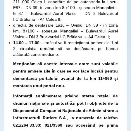
211+000 Calea I, coborâre de pe autostrada la Lazu-
E87 – DN 39, în zona km.8 +100 - șoseaua Mangaliei –
E 87 – Bulevardul Aurel Vlaicu – DN 3 Bulevardul
I.C.Brătianu - A4 Calea II;
direcția de deplasare Lazu – Ovidiu: DN 39 - în zona
km. 8+100 - șoseaua Mangaliei – Bulevardul Aurel
Vlaicu – DN 3 Bulevardul I.C.Brătianu - A4 Calea II;
14.00 – 17.00
– traficul va fi restricționat pe benzile 1 și
2, circulația urmând să se desfășoare pe banda
alăturată zonei mediane.
Menționăm că aceste intervale orare sunt valabile
pentru ambele zile în care se vor face lucrări pentru
demontarea portalului avariat de la km 11+960 și
montarea unui portal nou.
Informaţii suplimentare privind starea reţelei de
drumuri naţionale și autostrăzi pot fi obţinute de la
Dispeceratul Companiei Naţionale de Administrare a
Infrastructurii Rutiere S.A., la numerele de telefon
021/264.33.33; 021/9360 sau accesând pe prima