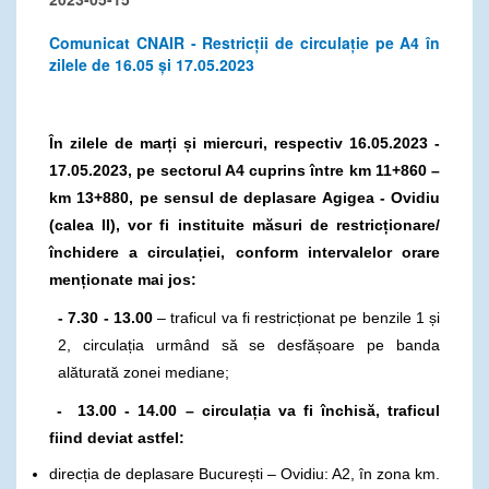
Comunicat CNAIR - Restricții de circulație pe A4 în
zilele de 16.05 și 17.05.2023
În zilele de marți și miercuri, respectiv 16.05.2023 -
17.05.2023, pe sectorul A4 cuprins între km 11+860 –
km 13+880, pe sensul de deplasare Agigea - Ovidiu
(calea II), vor fi instituite măsuri de restricționare/
închidere a circulației, conform intervalelor orare
menționate mai jos:
- 7.30 - 13.00
– traficul va fi restricționat pe benzile 1 și
2, circulația urmând să se desfășoare pe banda
alăturată zonei mediane;
- 13.00 - 14.00 – circulația va fi închisă, traficul
fiind deviat astfel:
direcția de deplasare București – Ovidiu: A2, în zona km.