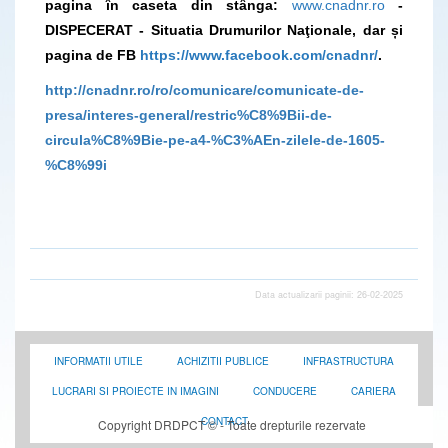
pagina în caseta din stânga:
www.cnadnr.ro
-
DISPECERAT - Situatia Drumurilor Naţionale, dar și
pagina de FB
https://www.facebook.com/cnadnr/
.
http://cnadnr.ro/ro/comunicare/comunicate-de-
presa/interes-general/restric%C8%9Bii-de-
circula%C8%9Bie-pe-a4-%C3%AEn-zilele-de-1605-
%C8%99i
Data actualizarii paginii: 26-02-2025
INFORMATII UTILE
ACHIZITII PUBLICE
INFRASTRUCTURA
LUCRARI SI PROIECTE IN IMAGINI
CONDUCERE
CARIERA
CONTACT
Copyright DRDPCT © - Toate drepturile rezervate