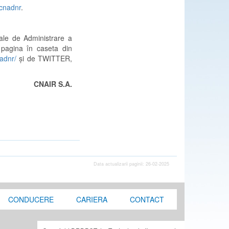
cnadnr
.
nale de Administrare a
 pagina în caseta din
adnr/
și de TWITTER,
CNAIR S.A.
Data actualizarii paginii: 26-02-2025
CONDUCERE
CARIERA
CONTACT