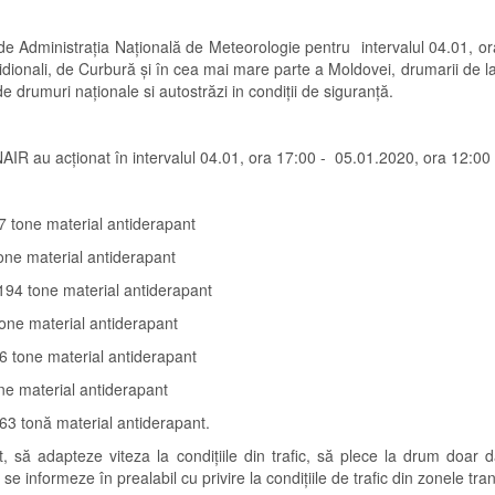
e Administrația Națională de Meteorologie pentru intervalul 04.01, o
eridionali, de Curbură și în cea mai mare parte a Moldovei, drumarii de
 drumuri naționale si autostrăzi in condiții de siguranță.
ale CNAIR au acționat în intervalul 04.01, ora 17:00 - 05.01.2020, ora 12
7 tone material antiderapant
one material antiderapant
2194 tone material antiderapant
tone material antiderapant
6 tone material antiderapant
ne material antiderapant
63 tonă material antiderapant.
, să adapteze viteza la condițiile din trafic, să plece la drum doar 
e informeze în prealabil cu privire la condițiile de trafic din zonele tran