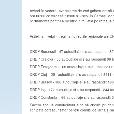
Având în vedere, avertizarea de cod galben emisă d
ora 06:00 ce vizează ninsori şi viscol în Carpații M
permanență pentru a menține circulația pe rețeaua de
Astfel, la nivelul intregii țări directiile regionale 
DRDP București - 47 autoutilaje si s-au raspandit 32
DRDP Craiova - 58 autoutilaje si s-au raspandit 86 t
DRDP Timișoara - 165 autoutilaje si s-au raspindit 
DRDP Cluj – 251 autoutilaje si s-au raspandit 3411 
DRDP Brașov - 186 autoutilaje si s-au raspandit 196
DRDP Iași -171 autoutilaje si s-au raspandit 1244 to
DRDP Constanța – 66 autoutilaje și s-au raspandit 5
Facem apel la conducătorii auto să circule prudent
echipate corespunzător pentru condiții de iarnă și să s