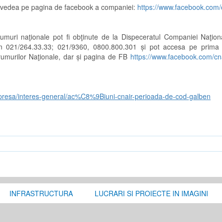
ți vedea pe pagina de facebook a companiei:
https://www.facebook.com/
drumuri naţionale pot fi obţinute de la Dispeceratul Companiei Naţio
efon 021/264.33.33; 021/9360, 0800.800.301 și pot accesa pe prima
umurilor Naţionale, dar și pagina de FB
https://www.facebook.com/cn
presa/interes-general/ac%C8%9Biuni-cnair-perioada-de-cod-galben
INFRASTRUCTURA
LUCRARI SI PROIECTE IN IMAGINI