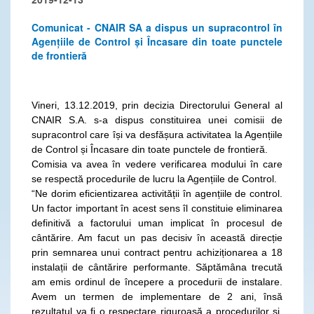
Comunicat - CNAIR SA a dispus un supracontrol în
Agențiile de Control și Încasare din toate punctele
de frontieră
Vineri, 13.12.2019, prin decizia Directorului General al
CNAIR S.A. s-a dispus constituirea unei comisii de
supracontrol care își va desfășura activitatea la Agențiile
de Control și Încasare din toate punctele de frontieră.
Comisia va avea în vedere verificarea modului în care
se respectă procedurile de lucru la Agențiile de Control.
“Ne dorim eficientizarea activității în agențiile de control.
Un factor important în acest sens îl constituie eliminarea
definitivă a factorului uman implicat în procesul de
cântărire. Am facut un pas decisiv în această direcție
prin semnarea unui contract pentru achiziționarea a 18
instalații de cântărire performante. Săptămâna trecută
am emis ordinul de începere a procedurii de instalare.
Avem un termen de implementare de 2 ani, însă
rezultatul va fi o respectare riguroasă a procedurilor și,