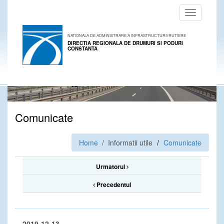
Toggle
navigation
NATIONALA DE ADMINISTRARE A INFRASTRUCTURII RUTIERE
DIRECTIA REGIONALA DE DRUMURI SI PODURI
CONSTANTA
Comunicate
Home
/ Informatii utile
Comunicate
Urmatorul
Precedentul
2019-12-13