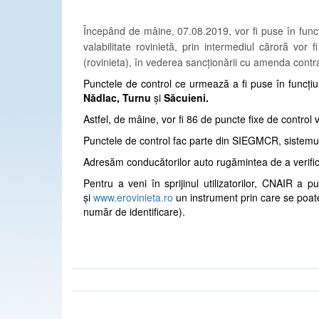
Începând de mâine, 07.08.2019, vor fi puse în funcț
valabilitate rovinietă, prin intermediul căroră vor 
(rovinieta), în vederea sancționării cu amenda contr
Punctele de control ce urmează a fi puse în funcți
Nădlac, Turnu
și
Săcuieni.
Astfel, de mâine, vor fi 86 de puncte fixe de control 
Punctele de control fac parte din SIEGMCR, sistemul
Adresăm conducătorilor auto rugămintea de a verifica 
Pentru a veni în sprijinul utilizatorilor, CNAIR a 
și
www.erovinieta.ro
un instrument prin care se poate 
număr de identificare).