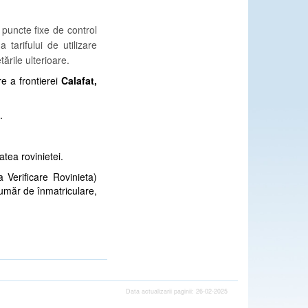
puncte fixe de control
 tarifului de utilizare
ările ulterioare.
e a frontierei
Calafat,
.
tea rovinietei.
 Verificare Rovinieta)
(număr de înmatriculare,
Data actualizarii paginii: 26-02-2025