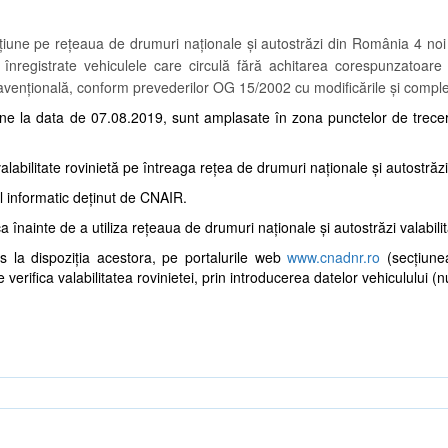
iune pe rețeaua de drumuri naționale și autostrăzi din România 4 noi 
fi înregistrate vehiculele care circulă fără achitarea corespunzatoare a
avențională, conform prevederilor OG 15/2002 cu modificările și complet
une la data de 07.08.2019, sunt amplasate în zona punctelor de trecer
valabilitate rovinietă pe întreaga rețea de drumuri naționale și autostrăzi
 informatic deținut de CNAIR.
înainte de a utiliza rețeaua de drumuri naționale și autostrăzi valabilita
pus la dispoziția acestora, pe portalurile web
www.cnadnr.ro
(secțiunea
verifica valabilitatea rovinietei, prin introducerea datelor vehiculului 