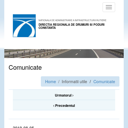
Toggle
navigation
NATIONALA DE ADMINISTRARE A INFRASTRUCTURII RUTIERE
DIRECTIA REGIONALA DE DRUMURI SI PODURI
CONSTANTA
Comunicate
Home
/ Informatii utile
Comunicate
Urmatorul
Precedentul
2019-08-05