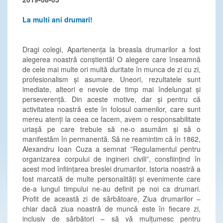
La multi ani drumari!
Dragi colegi, Apartenența la breasla drumarilor a fost
alegerea noastră conștientă! O alegere care înseamnă
de cele mai multe ori multă duritate în munca de zi cu zi,
profesionalism și asumare. Uneori, rezultatele sunt
imediate, alteori e nevoie de timp mai îndelungat și
perseverență. Din aceste motive, dar și pentru că
activitatea noastră este în folosul oamenilor, care sunt
mereu atenți la ceea ce facem, avem o responsabilitate
uriașă pe care trebuie să ne-o asumăm și să o
manifestăm în permanentă. Să ne reamintim că în 1862,
Alexandru Ioan Cuza a semnat ”Regulamentul pentru
organizarea corpului de ingineri civili”, consființind în
acest mod înființarea breslei drumarilor. Istoria noastră a
fost marcată de multe personalități și evenimente care
de-a lungul timpului ne-au definit pe noi ca drumari.
Profit de această zi de sărbătoare, Ziua drumarilor –
chiar dacă ziua noastră de muncă este în fiecare zi,
inclusiv de sărbători – să vă mulțumesc pentru