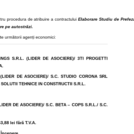
tru procedura de atribuire a contractului
Elaborare Studiu de Prefeza
re pe autostrăzi.
te următorii agenți economici:
INGS S.R.L. (LIDER DE ASOCIERE)/ 3TI PROGETTI
A.
 (LIDER DE ASOCIERE)/
S.C. STUDIO CORONA SRL
 SOLUTII TEHNICE IN CONSTRUCTII S.R.L.
(LIDER DE ASOCIERE)/
S.C. BETA – COPS S.R.L./ S.C.
,88 lei fără T.V.A.
 Începere.