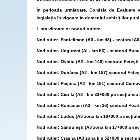
În perioada următoare, Comisia de Evaluare va
legislația în vigoare în domeniul achizițiilor publ
Lista viitoarelor noduri rutiere:
Nod rutier: Pantelimon (A0 - km 48) - sectorul A0
Nod rutier: Ungureni (Al - km 53) - sectorul Bucure
Nod rutier: Ovidiu (A2 - km 146) sectorul Fetești
Nod rutier: Dunărea (A2 - km 157) sectorul Feteș
Nod rutier: Peștera (A2 - km 181) sectorul Cerna
Nod rutier: Ciurila (A3 - km 33+000 pe secțiunea 
Nod rutier: Romanasi (A3 - km 26) sectorul Poart
Nod rutier: Luduș (A3 zona km 18+000 a secțiunii
Nod rutier: Săndulești (A3 zona km 17+000 a secț
Nod rutier: Crasna (A3 zona km 52+000 a secțiuni