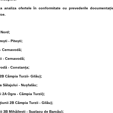
 analiza ofertele în conformitate cu prevederile documentație
ice.
 Nord;
ști - Pitești;
 - Cernavodă;
ti - Cernavodă;
vodă - Constanța;
2B Câmpia Turzii- Gilău);
a Sălajului - Nușfalău;
 2A Ogra - Câmpia Turzii);
iunii 2B Câmpia Turzii - Gilău);
i 3B Mihăilești - Suplacu de Barcău);