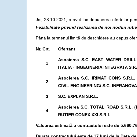
Joi, 28.10.2021, a avut loc depunerea ofertelor pen
Fezabilitate privind realizarea de noi noduri rutie
Până la termenul limită de deschidere au depus ofer
Nr. Crt.
Ofertant
Asocierea S.C. EAST WATER DRILL
1
ITALIA - INGEGNERIA INTEGRATA S.P.
Asocierea S.C. IRIMAT CONS S.R.L.
2
CIVIL ENGINEERING/ S.C. INFRANOVA
3
S.C. EXPLAN S.R.L.
Asocierea S.C. TOTAL ROAD S.R.L. 
4
RUTIER CONEX XXI S.R.L.
Valoarea estimată a contractului este de 5.660.763
Durata contractului este de 17 luni de la Data de