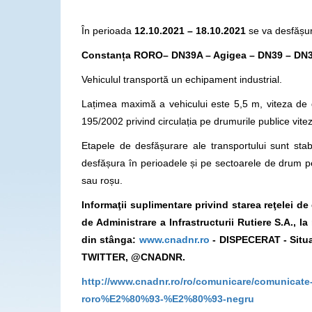
În perioada
12.10.2021 – 18.10.2021
se va desfășur
Constanța RORO– DN39A – Agigea – DN39 – DN38
Vehiculul transportă un echipament industrial.
Lațimea maximă a vehicului este 5,5 m, viteza de 
195/2002 privind circulația pe drumurile publice vit
Etapele de desfășurare ale transportului sunt stabi
desfășura în perioadele și pe sectoarele de drum p
sau roșu.
Informaţii suplimentare privind starea reţelei d
de Administrare a Infrastructurii Rutiere S.A., 
din stânga:
www.cnadnr.ro
- DISPECERAT - Situa
TWITTER, @CNADNR.
http://www.cnadnr.ro/ro/comunicare/comunicate
roro%E2%80%93-%E2%80%93-negru