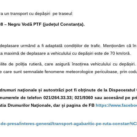
a un transport cu depășiri pe traseul:
 – Negru Vodă PTF (județul Constanța).
deplasare urmând a fi adaptată condițiilor de trafic. Menționăm că 
eza maximă de deplasare a vehiculului cu depășiri este de 70 km/oră.
lite de poliția rutieră, care asigură însoțirea vehiculului cu depășir
e care sunt semnalate fenomene meteorologice periculoase, prin codur
e drumuri naţionale și autostrăzi pot fi obţinute de la Dispeceratu
la numerele de telefon 021/264.33.33; 021/9360
sau accesând
pe pr
tia Drumurilor Naţionale, dar și pagina de FB
https://www.facebo
-de-presa/interes-general/transport-agabaritic-pe-ruta-constan%