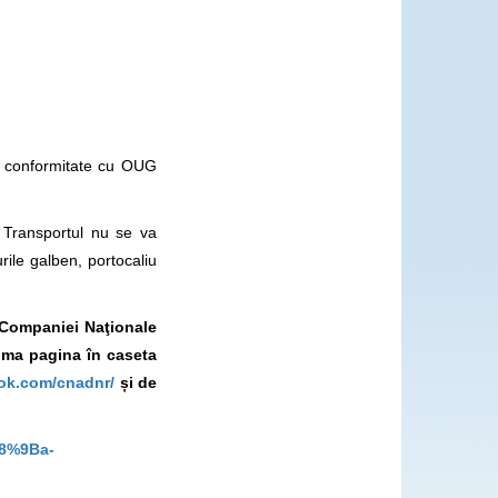
în conformitate cu OUG
i. Transportul nu se va
ile galben, portocaliu
l Companiei Naţionale
ima pagina în caseta
ok.com/cnadnr/
și de
C8%9Ba-