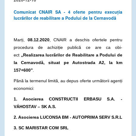
Comunicat CNAIR SA - 4 oferte pentru execuția
lucrărilor de reabilitare a Podului de la Cernavodă
Marți,
08.12.2020
, CNAIR a deschis ofertele pentru
procedura de achiziție publică ce are ca obi-
ect
„Realizarea lucrărilor de Reabilitare a Podului de
la Cernavodă, situat pe Autostrada A2, la km
157+600”
.
Până la termenul limită, au depus oferte următorii agenți
economici:
1. Asocierea CONSTRUCTII ERBASU S.A. -
VÁHOSTAV – SK A.S.
2. Asocierea LUCONSA BM - AUTOPRIMA SERV S.R.L
3. SC MARISTAR COM SRL