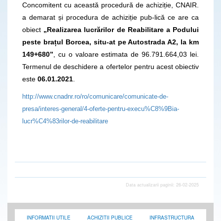
Concomitent cu această procedură de achiziție, CNAIR.
a demarat și procedura de achiziție pub-lică ce are ca
obiect
„Realizarea lucrărilor de Reabilitare a Podului
peste brațul Borcea, situ-at pe Autostrada A2, la km
149+680”
, cu o valoare estimata de 96.791.664,03 lei.
Termenul de deschidere a ofertelor pentru acest obiectiv
este
06.01.2021
.
http://www.cnadnr.ro/ro/comunicare/comunicate-de-
presa/interes-general/4-oferte-pentru-execu%C8%9Bia-
lucr%C4%83rilor-de-reabilitare
Data actualizarii paginii: 26-02-2025
INFORMATII UTILE
ACHIZITII PUBLICE
INFRASTRUCTURA