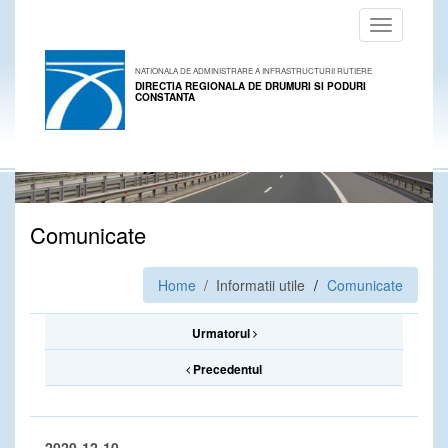
Toggle
navigation
NATIONALA DE ADMINISTRARE A INFRASTRUCTURII RUTIERE
DIRECTIA REGIONALA DE DRUMURI SI PODURI
CONSTANTA
Comunicate
Home
/ Informatii utile
Comunicate
Urmatorul
Precedentul
2020-12-10