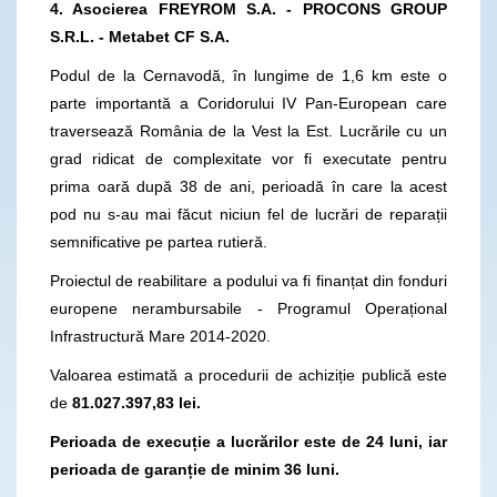
4. Asocierea FREYROM S.A. - PROCONS GROUP
S.R.L. - Metabet CF S.A.
Podul de la Cernavodă, în lungime de 1,6 km este o
parte importantă a Coridorului IV Pan-European care
traversează România de la Vest la Est. Lucrările cu un
grad ridicat de complexitate vor fi executate pentru
prima oară după 38 de ani, perioadă în care la acest
pod nu s-au mai făcut niciun fel de lucrări de reparații
semnificative pe partea rutieră.
Proiectul de reabilitare a podului va fi finanțat din fonduri
europene nerambursabile - Programul Operațional
Infrastructură Mare 2014-2020.
Valoarea estimată a procedurii de achiziție publică este
de
81.027.397,83 lei.
Perioada de execuție a lucrărilor este de 24 luni, iar
perioada de garanție de minim 36 luni.