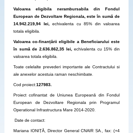
Valoarea eligibila nerambursabila din Fondul
European de Dezvoltare Regionala, este în sumă de
14.942.219,94 lei,
echivalenta cu 85% din valoarea
totala eligibila.
Valoarea co-finanțării eligibile a Beneficiarului
este
în sumă de 2.636.862,35 lei,
echivalenta cu 15% din
valoarea totala eligibila.
Toate celelalte prevederi importante ale Contractului si
ale anexelor acestuia raman neschimbate.
Cod proiect:
127983.
Proiect cofinantat de Uniunea Europeană din Fondul
European de Dezvoltare Regionala prin Programul
Operational Infrastructura Mare 2014-2020.
Date de contact:
Mariana IONIȚĂ, Director General CNAIR SA., fax: (+4