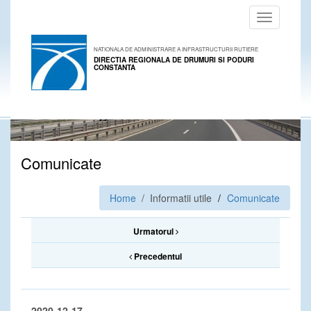
Toggle
navigation
NATIONALA DE ADMINISTRARE A INFRASTRUCTURII RUTIERE
DIRECTIA REGIONALA DE DRUMURI SI PODURI
CONSTANTA
Comunicate
Home
/ Informatii utile
Comunicate
Urmatorul
Precedentul
2020-12-17