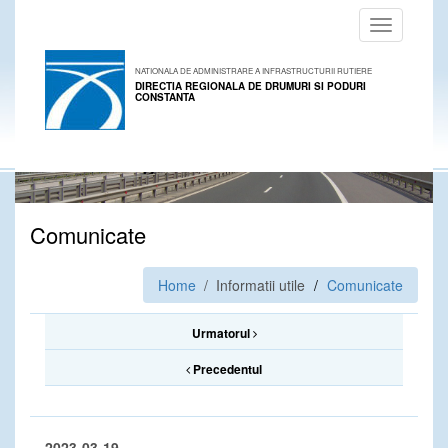
Toggle
navigation
NATIONALA DE ADMINISTRARE A INFRASTRUCTURII RUTIERE
DIRECTIA REGIONALA DE DRUMURI SI PODURI
CONSTANTA
Comunicate
Home
/ Informatii utile
Comunicate
Urmatorul
Precedentul
2023-03-19