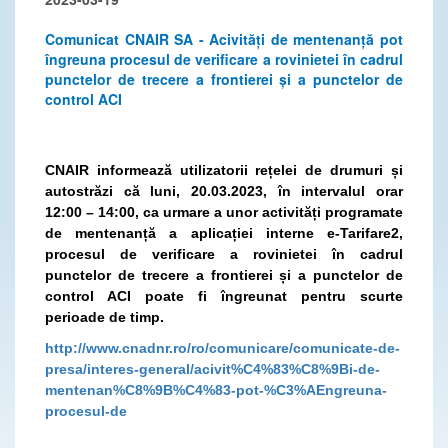
Comunicat CNAIR SA - Acivități de mentenanță pot
îngreuna procesul de verificare a rovinietei în cadrul
punctelor de trecere a frontierei și a punctelor de
control ACI
CNAIR informează utilizatorii rețelei de drumuri și
autostrăzi că luni, 20.03.2023, în intervalul orar
12:00 – 14:00, ca urmare a unor activități programate
de mentenanță a aplicației interne e-Tarifare2,
procesul de verificare a rovinietei în cadrul
punctelor de trecere a frontierei și a punctelor de
control ACI poate fi îngreunat pentru scurte
perioade de timp.
http://www.cnadnr.ro/ro/comunicare/comunicate-de-
presa/interes-general/acivit%C4%83%C8%9Bi-de-
mentenan%C8%9B%C4%83-pot-%C3%AEngreuna-
procesul-de