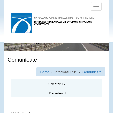
Toggle
navigation
NATIONALA DE ADMINISTRARE A INFRASTRUCTURII RUTIERE
DIRECTIA REGIONALA DE DRUMURI SI PODURI
CONSTANTA
Comunicate
Home
/ Informatii utile
Comunicate
Urmatorul
Precedentul
2023-03-17