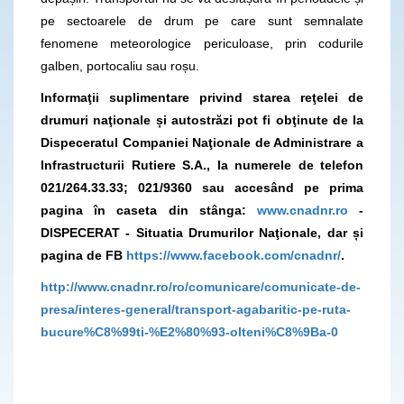
pe sectoarele de drum pe care sunt semnalate
fenomene meteorologice periculoase, prin codurile
galben, portocaliu sau roșu.
Informaţii suplimentare privind starea reţelei de
drumuri naţionale și autostrăzi pot fi obţinute de la
Dispeceratul Companiei Naţionale de Administrare a
Infrastructurii Rutiere S.A., la numerele de telefon
021/264.33.33; 021/9360
sau accesând pe prima
pagina în caseta din stânga:
www.cnadnr.ro
-
DISPECERAT - Situatia Drumurilor Naţionale, dar și
pagina
de FB
https://www.facebook.com/cnadnr/
.
http://www.cnadnr.ro/ro/comunicare/comunicate-de-
presa/interes-general/transport-agabaritic-pe-ruta-
bucure%C8%99ti-%E2%80%93-olteni%C8%9Ba-0