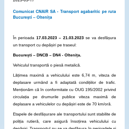
Comunicat CNAIR SA - Transport agabaritic pe ruta
București – Oltenița
În perioada
17.03.2023 – 21.03.2023
se va desfășura
un transport cu depășiri pe traseul:
București – DNCB – DN4 - Oltenița.
Vehiculul transportă o piesă metalică.
Lățimea maximă a vehiculului este 6,74 m, viteza de
deplasare urmând a fi adaptată condițiilor de trafic.
Menționăm că în conformitate cu OUG 195/2002 privind
circulația pe drumurile publice viteza maximă de
deplasare a vehiculelor cu depășiri este de 70 km/oră.
Etapele de desfășurare ale transportului sunt stabilite de
poliția rutieră, care asigură însoțirea vehiculului cu
depășiri. Transportul nu se va desfășura în perioadele și