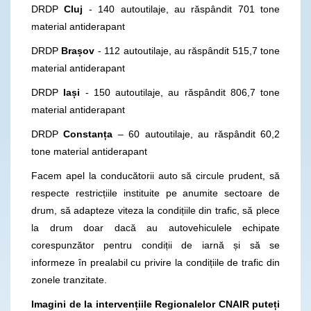
DRDP
Cluj
- 140 autoutilaje, au răspândit 701 tone
material antiderapant
DRDP
Brașov
- 112 autoutilaje, au răspândit 515,7 tone
material antiderapant
DRDP
Iași
- 150 autoutilaje, au răspândit 806,7 tone
material antiderapant
DRDP
Constanța
– 60 autoutilaje, au răspândit 60,2
tone material antiderapant
Facem apel la conducătorii auto să circule prudent, să
respecte restricțiile instituite pe anumite sectoare de
drum, să adapteze viteza la condițiile din trafic, să plece
la drum doar dacă au autovehiculele echipate
corespunzător pentru condiții de iarnă și să se
informeze în prealabil cu privire la condițiile de trafic din
zonele tranzitate.
Imagini de la intervențiile Regionalelor CNAIR puteți