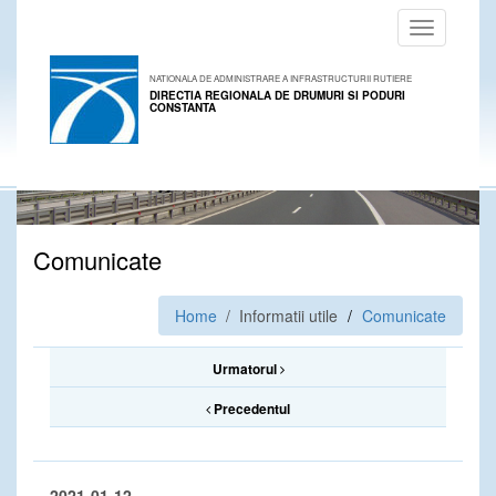
Toggle
navigation
NATIONALA DE ADMINISTRARE A INFRASTRUCTURII RUTIERE
DIRECTIA REGIONALA DE DRUMURI SI PODURI
CONSTANTA
Comunicate
Home
/ Informatii utile
Comunicate
Urmatorul
Precedentul
2021-01-12