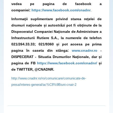
vedea pe pagina de facebook a
companiei:
https://www.facebook.com/cnadnr
.
Informaţii suplimentare privind starea reţelei de
drumuri naţionale și autostrăzi pot fi obţinute de la
Dispeceratul Companiei Naţionale de Administrare a
Infrastructurii Rutiere S.A., la numerele de telefon
021/264.33.33; 021/9360 și pot accesa pe prima
pagina în caseta din stânga:
www.cnadnr.ro
-
DISPECERAT - Situatia Drumurilor Naţionale, dar și
pagina de FB
https://www.facebook.com/cnadnr/
și
de TWITTER, @CNADNR.
http://www.cnadnr.ro/ro/comunicare/comunicate-de-
presa/interes-general/ac%C8%9Biuni-cnair-2