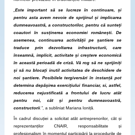
„
Este important să se lucreze în continuare, și
pentru asta avem nevoie de sprijinul și implicarea
dumneavoastră, a constructorilor, pentru că sunteți
coautori în susținerea economiei românești. De
asemenea, continuarea activității pe șantiere se
traduce prin dezvoltarea infrastructurii, care
înseamnă, implicit, activitate și creștere economică
în această perioadă de criză. Vă rog să ne sprijiniți
și să nu blocați inutil activitatea de deschidere de
noi șantiere. Posibilele tergiversări în instanță pot
determina depășirea exercițiului financiar, si, astfel,
reducerea nejustificată a frontului de lucru atât
pentru noi, cât și pentru dumneavoastră,
constructorii
.”,
a subliniat Mariana Ioniță.
În cadrul discuției a solicitat atât antreprenorilor, cât și
reprezentanților CNAIR, responsabilitate și
profesionalism în momentul participării la procedurile de