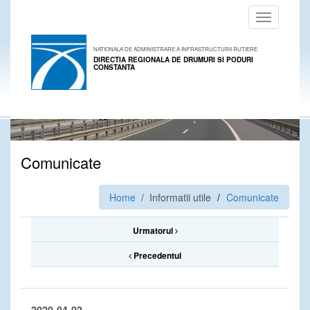
Toggle
navigation
NATIONALA DE ADMINISTRARE A INFRASTRUCTURII RUTIERE
DIRECTIA REGIONALA DE DRUMURI SI PODURI
CONSTANTA
Comunicate
Home
/ Informatii utile
Comunicate
Urmatorul
Precedentul
2020-04-02