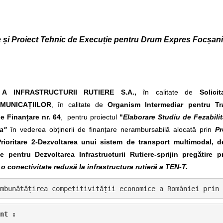
e și Proiect Tehnic de Execuție pentru Drum Expres Focșani
A INFRASTRUCTURII RUTIERE S.A.,
în calitate de
Solicit
MUNICAȚIILOR
, în calitate de
Organism Intermediar pentru Tr
e Finanțare nr. 64
, pentru proiectul
"
Elaborare Studiu de Fezabilit
a"
în vederea obținerii de finanțare nerambursabilă alocată prin
Pr
rioritare 2
-
Dezvoltarea unui sistem de transport multimodal, de 
 pentru Dezvoltarea Infrastructurii Rutiere-sprijin pregătire pr
o conectivitate redusă la infrastructura rutieră a TEN-T.
mbunătățirea competitivității economice a României prin 
nt :