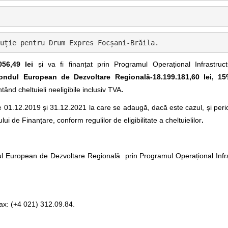
 
uție pentru Drum Expres Focșani-Brăila.
056,49 lei
și va fi finanțat prin Programul Operațional Infrastr
ndul European de Dezvoltare Regională-18.199.181,60 lei, 
tând cheltuieli neeligibile inclusiv TVA
.
e 01.12.2019 și 31.12.2021 la care se adaugă, dacă este cazul, și per
ui de Finanțare, conform regulilor de eligibilitate a cheltuielilor
.
ul European de Dezvoltare Regională prin Programul Operațional Infr
ax: (+4 021) 312.09.84.