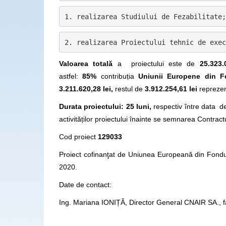
1. realizarea Studiului de Fezabilitate;
2. realizarea Proiectului tehnic de exec
Valoarea totală
a proiectului este de
25.323.
astfel:
85%
contribuția
Uniunii Europene din Fo
3.211.620,28 lei,
restul de
3.912.254,61 lei
reprezen
Durata proiectului: 25 luni,
respectiv între data d
activităților proiectului înainte se semnarea Contractul
Cod proiect
129033
Proiect cofinanţat de Uniunea Europeană din Fond
2020.
Date de contact:
Ing. Mariana IONIȚĂ, Director General CNAIR SA., f