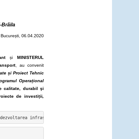
-Brăila
București, 06.04.2020
ant
și
MINISTERUL
ansport
, au convenit
ate și Proiect Tehnic
ogramul Operațional
calitate, durabil şi
oiecte de investiții
,
dezvoltarea infrastructurii de transport care faciliteaz