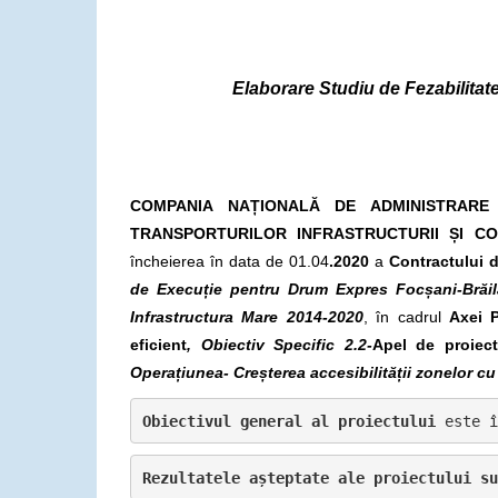
Elaborare Studiu de Fezabilitat
COMPANIA NAȚIONALĂ DE ADMINISTRARE 
TRANSPORTURILOR INFRASTRUCTURII ȘI CO
încheierea în data de 01.04
.2020
a
Contractului d
de Execuție pentru Drum Expres Focșani-Brăil
Infrastructura Mare 2014-2020
, în cadrul
Axei P
eficient
, Obiectiv Specific 2.2-
Apel de proiecte
Operațiunea- Creșterea accesibilității zonelor cu 
Obiectivul general al proiectului 
este î
Rezultatele așteptate 
ale proiectului su