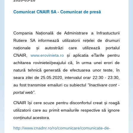
Comunicat CNAIR SA - Comunicat de presă
Compania Națională de Administrare a Infrastucturii
Rutiere SA informează utilizatorii rețelei de drumuri
naționale și autostrăzi care utilizează portalul
CNAIR,
www.erovinieta.ro
și aplicatia eTarife pentru
achitarea rovinietei/peajului că, în urma unei erori de
natură tehnică generată de efectuarea unor teste, în
seara zilei de 25.05.2020, intervalul orar 22:30 - 23:30,
au fost transmise emailuri cu subiectul
“
Inactivare cont -
portal web”
.
CNAIR își cere scuze pentru disconfortul creat și roagă
utilizatorii care au primit emailurile respective să ignore
conținutul acestora.
http://www.cnadnr.ro/ro/comunicare/comunicate-de-