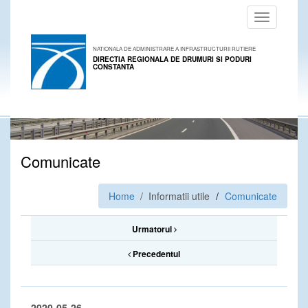
Toggle
navigation
NATIONALA DE ADMINISTRARE A INFRASTRUCTURII RUTIERE
DIRECTIA REGIONALA DE DRUMURI SI PODURI
CONSTANTA
Comunicate
Home
/ Informatii utile
Comunicate
Urmatorul
Precedentul
2020-05-26