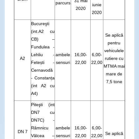
31 mai
parcurs
iunie
2020
2020
Bucureşti
(int.A2 cu
Se aplică
CB) –
pentru
Fundulea -
vehiculele
Lehliu -
ambele
16,00-
6,00-
A2
rutiere cu
Fetești -
sensuri
22,00
22,00
MTMA mai
Cernavodă
mare de
- Constanța
7,5 tone
(int A2 cu
A4)
Piteşti (int
DN7 cu
DN7C) -
Râmnicu
ambele
16,00-
6,00-
DN 7
Se aplică
Vâlcea –
sensuri
22,00
22,00