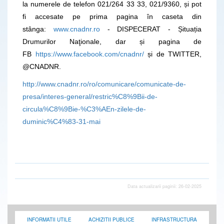
la numerele de telefon 021/264 33 33, 021/9360, și pot
fi accesate pe prima pagina în caseta din
stânga:
www.cnadnr.ro
- DISPECERAT - Șituația
Drumurilor Naţionale, dar și pagina de
FB
https://www.facebook.com/cnadnr/
și de TWITTER,
@CNADNR.
http://www.cnadnr.ro/ro/comunicare/comunicate-de-
presa/interes-general/restric%C8%9Bii-de-
circula%C8%9Bie-%C3%AEn-zilele-de-
duminic%C4%83-31-mai
Data actualizarii paginii: 26-02-2025
INFORMATII UTILE
ACHIZITII PUBLICE
INFRASTRUCTURA