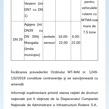
pentru
Veștem (int
vehiculele
DN7 cu DN
rutiere cu
1)
MTMA mai
Agigea (int.
mare de
DN39 cu
7,5 tone
DN 39A) -
ambele
16,00-
6,00-
DN 39
Mangalia
sensuri
22,00
22,00
(limita
municipiu)
Încălcarea prevederilor Ordinului MT-MAI nr. 1249-
132/2018 constituie contravenţie şi se sancţionează cu
amendă.
Informaţii suplimentare privind starea reţelei de drumuri
naţionale pot fi obţinute de la Dispeceratul Companiei
Naţionale de Administrare a Infrastructurii Rutiere S.A.,