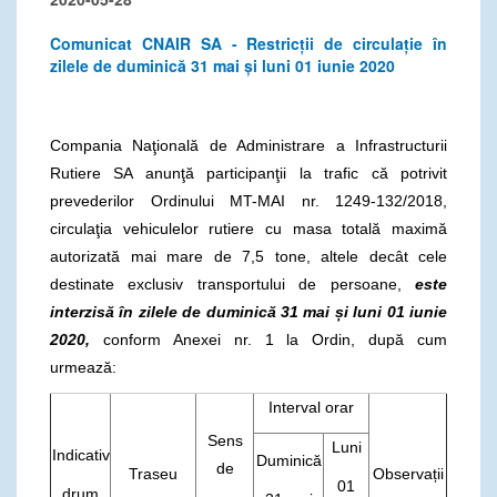
Comunicat CNAIR SA - Restricții de circulație în
zilele de duminică 31 mai și luni 01 iunie 2020
Compania Naţională de Administrare a Infrastructurii
Rutiere SA anunţă participanţii la trafic că potrivit
prevederilor Ordinului MT-MAI nr. 1249-132/2018,
circulaţia vehiculelor rutiere cu masa totală maximă
autorizată mai mare de 7,5 tone, altele decât cele
destinate exclusiv transportului de persoane,
este
interzisă în zilele de duminică 31 mai și luni 01 iunie
2020,
conform Anexei nr. 1 la Ordin, după cum
urmează:
Interval orar
Sens
Luni
Indicativ
Duminică
de
Traseu
Observații
01
drum