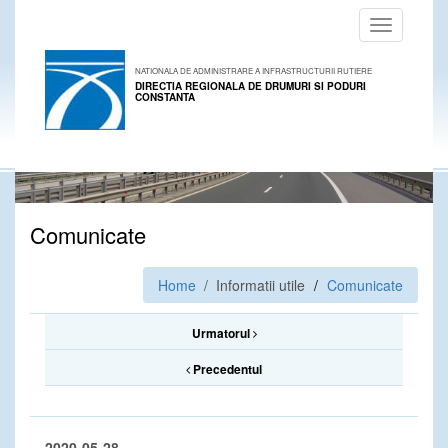
Toggle
navigation
NATIONALA DE ADMINISTRARE A INFRASTRUCTURII RUTIERE
DIRECTIA REGIONALA DE DRUMURI SI PODURI
CONSTANTA
Comunicate
Home
/ Informatii utile
Comunicate
Urmatorul
Precedentul
2020-05-28