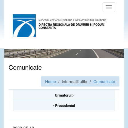
Toggle
navigation
NATIONALA DE ADMINISTRARE A INFRASTRUCTURII RUTIERE
DIRECTIA REGIONALA DE DRUMURI SI PODURI
CONSTANTA
Comunicate
Home
/ Informatii utile
Comunicate
Urmatorul
Precedentul
2020-05-19