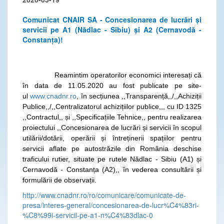
Comunicat CNAIR SA - Concesionarea de lucrări și
servicii pe A1 (Nădlac - Sibiu) și A2 (Cernavodă -
Constanța)!
Reamintim operatorilor economici interesați că
în data de 11.05.2020 au fost publicate pe site-
ul
www.cnadnr.ro
, în secțiunea ,,Transparență,,/,,Achiziții
Publice,,/,,Centralizatorul achizițiilor publice,,, cu ID 1325
,,Contractul,, și ,,Specificațiile Tehnice,, pentru realizarea
proiectului ,,Concesionarea de lucrări și servicii în scopul
utilării/dotării, operării și întreținerii spațiilor pentru
servicii aflate pe autostrăzile din România deschise
traficului rutier, situate pe rutele Nădlac - Sibiu (A1) și
Cernavodă - Constanța (A2),, în vederea consultării și
formulării de observații.
http://www.cnadnr.ro/ro/comunicare/comunicate-de-
presa/interes-general/concesionarea-de-lucr%C4%83ri-
%C8%99i-servicii-pe-a1-n%C4%83dlac-0