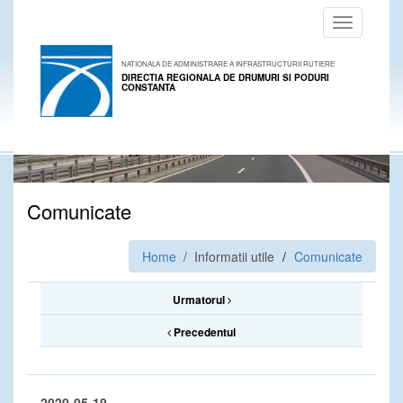
Toggle
navigation
NATIONALA DE ADMINISTRARE A INFRASTRUCTURII RUTIERE
DIRECTIA REGIONALA DE DRUMURI SI PODURI
CONSTANTA
Comunicate
Home
/ Informatii utile
Comunicate
Urmatorul
Precedentul
2020-05-19