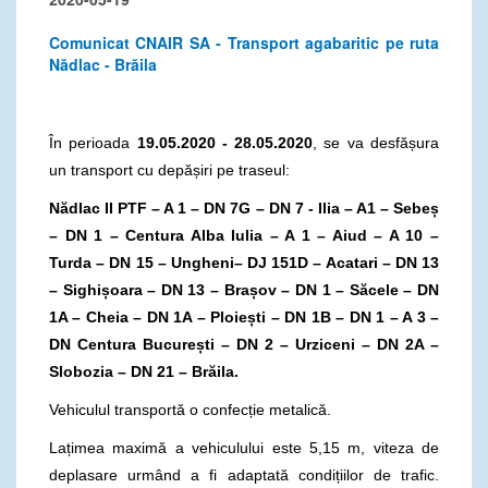
Comunicat CNAIR SA - Transport agabaritic pe ruta
Nădlac - Brăila
În perioada
19.05.2020 - 28.05.2020
, se va desfășura
un transport cu depășiri pe traseul:
Nădlac II PTF – A 1 – DN 7G – DN 7 - Ilia – A1 – Sebeș
– DN 1 – Centura Alba Iulia – A 1 – Aiud – A 10 –
Turda – DN 15 – Ungheni– DJ 151D – Acatari – DN 13
– Sighișoara – DN 13 – Brașov – DN 1 – Săcele – DN
1A – Cheia – DN 1A – Ploiești – DN 1B – DN 1 – A 3 –
DN Centura București – DN 2 – Urziceni – DN 2A –
Slobozia – DN 21 – Brăila.
Vehiculul transportă o confecție metalică.
Lațimea maximă a vehiculului este 5,15 m, viteza de
deplasare urmând a fi adaptată condițiilor de trafic.