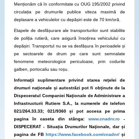
Menționăm că în conformitate cu OUG 195/2002 privind
circulația pe drumurile publice viteza maximă de
deplasare a vehiculelor cu depășiri este de 70 km/oră.
Etapele de desfășurare ale transporturilor sunt stabilite
de poliția rutieră, care asigură însoțirea vehiculului cu
depășiri. Transportul nu se va desfășura în perioadele și
pe sectoarele de drum pe care sunt semnalate
fenomene meteorologice periculoase, prin codurile
galben, portocaliu sau roșu.
Informaţii suplimentare privind starea reţelei de
drumuri naţionale și autostrăzi pot fi obţinute de la
Dispeceratul Companiei Naţionale de Administrare a
Infrastructurii Rutiere S.A., la numerele de telefon
021/264.33.33; 021/9360 și pot accesa pe prima
pagina în caseta din stânga:
www.cnadnr.ro
-
DISPECERAT - Situația Drumurilor Naţionale, dar și
pagina de FB
https://www.facebook.com/cnadnr/
și