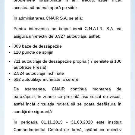
acestea să nu mai apară pe viitor.
În administrarea CNAIR S.A. se află:
Pentru intervenția pe timpul iernii C.N.A.I.R. S.A. va
asigura un efectiv de 3.927 autoutilaje, astfel:
309 baze de deszăpezire
120 puncte de sprijin
711 autoutilaje de deszăpezire propria ( 7 șenilate și 100
autofreze Fresia)
2.524 autoutilaje închiriate
692 autoutilaje închiriate la cerere.
De asemenea, CNAIR continuă montarea de
parazăpezi, în zonele ce prezintă risc ridicat de viscol,
astfel încât circulația rutieră să se poată desfășura în
condiții de siguranță.
În perioada 01.11.2019 - 31.03.2020 este instituit
Comandamentul Central de Iarnă, având ca obiectiv