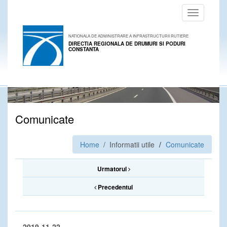
Toggle
navigation
NATIONALA DE ADMINISTRARE A INFRASTRUCTURII RUTIERE
DIRECTIA REGIONALA DE DRUMURI SI PODURI
CONSTANTA
Comunicate
Home
/ Informatii utile
Comunicate
Urmatorul
Precedentul
2019-11-22