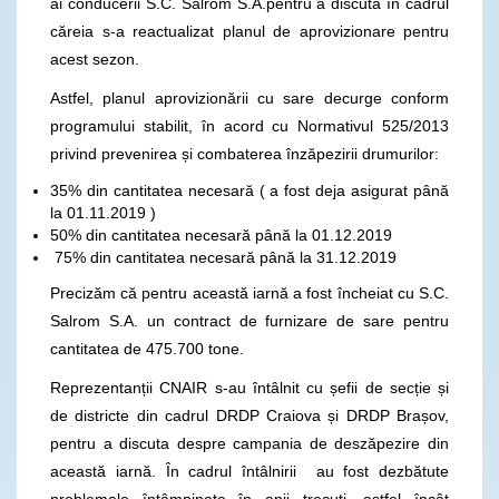
ai conducerii S.C. Salrom S.A.pentru a discuta în cadrul
căreia s-a reactualizat planul de aprovizionare pentru
acest sezon.
Astfel, planul aprovizionării cu sare decurge conform
programului stabilit, în acord cu Normativul 525/2013
privind prevenirea și combaterea înzăpezirii drumurilor:
35% din cantitatea necesară ( a fost deja asigurat până
la 01.11.2019 )
50% din cantitatea necesară până la 01.12.2019
75% din cantitatea necesară până la 31.12.2019
Precizăm că pentru această iarnă a fost încheiat cu S.C.
Salrom S.A. un contract de furnizare de sare pentru
cantitatea de 475.700 tone.
Reprezentanții CNAIR s-au întâlnit cu șefii de secție și
de districte din cadrul DRDP Craiova și DRDP Brașov,
pentru a discuta despre campania de deszăpezire din
această iarnă. În cadrul întâlnirii au fost dezbătute
problemele întâmpinate în anii trecuți, astfel încât