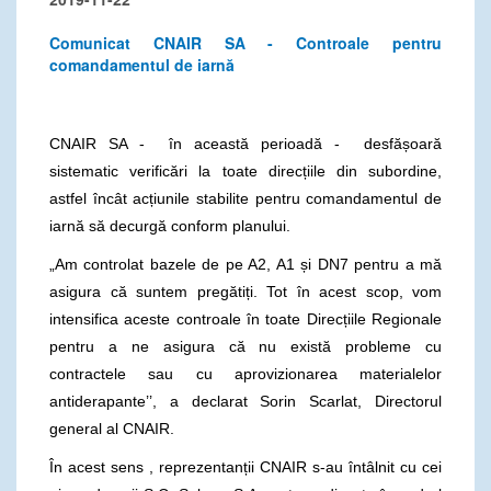
Comunicat CNAIR SA - Controale pentru
comandamentul de iarnă
CNAIR SA - în această perioadă - desfășoară
sistematic verificări la toate direcțiile din subordine,
astfel încât acțiunile stabilite pentru comandamentul de
iarnă să decurgă conform planului.
„Am controlat bazele de pe A2, A1 și DN7 pentru a mă
asigura că suntem pregătiți. Tot în acest scop, vom
intensifica aceste controale în toate Direcțiile Regionale
pentru a ne asigura că nu există probleme cu
contractele sau cu aprovizionarea materialelor
antiderapante’’, a declarat Sorin Scarlat, Directorul
general al CNAIR.
În acest sens , reprezentanții CNAIR s-au întâlnit cu cei